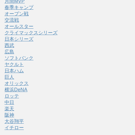
月間MVP
春季キャンプ
オープン戦
交流戦
オールスター
クライマックスシリーズ
日本シリーズ
西武
広島
ソフトバンク
ヤクルト
日本ハム
巨人
オリックス
横浜DeNA
ロッテ
中日
楽天
阪神
大谷翔平
イチロー