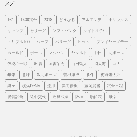
タグ
161
1500試合
2018
どうなる
アルモンテ
オリックス
キャンプ
セリーグ
ソフトバンク
タイトル争い
トリプル100
ハーフ
パリーグ
ヒット
プレイヤーズデー
ホールド
ボール
マシソン
ヤクルト
中日
丸ポーズ
伝統の一戦
出場
国吉佑樹
山田哲人
岡大海
巨人
年俸
意味
敬礼ポーズ
曽根海成
条件
梅野隆太郎
楽天
横浜DeNA
流用
美間優槻
藤岡貴裕
試合日程
警告試合
途中交代
通算成績
阪神
順位表
飛ぶ