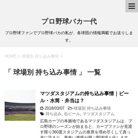
プロ野球バカ一代
プロ野球ファンでプロ野球バカの私が、各球団の情報満載でお送りしま
す。
HOME
>
球場別 持ち込み事情
>
「 球場別 持ち込み事情 」 一覧
マツダスタジアムの持ち込み事情｜ビー
ル・水筒・弁当は？
2018/03/07
-
球場別 持ち込み事情
持ち込み
,
缶ビール
,
マツダスタジアム
広島カープの本拠地であるマツダスタジアムは、プ
ロ野球のシーズンが始まると、カープファンが見渡
す限り360度スタジアムの座席を埋め尽くして真っ
赤に染まり、黄色い声援が飛ぶ野球場と化します。