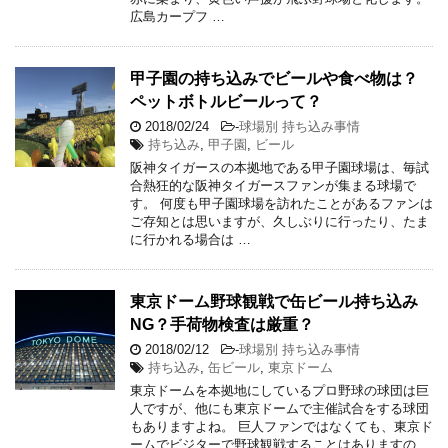
広島カープフ …
甲子園の持ち込みでビールや食べ物は？
ペットボトルビールって？
2018/02/24
-
球場別 持ち込み事情
持ち込み
,
甲子園
,
ビール
阪神タイガースの本拠地である甲子園球場は、毎試
合熱狂的な阪神タイガースファンが集まる球場で
す。 何度も甲子園球場を訪れたことがあるファンは
ご存知とは思いますが、久しぶりに行ったり、たま
に行かれる場合は …
東京ドーム野球観戦で缶ビール持ち込み
NG？手荷物検査は厳重？
2018/02/12
-
球場別 持ち込み事情
持ち込み
,
缶ビール
,
東京ドーム
東京ドームを本拠地にしているプロ野球の球団は巨
人ですが、他にも東京ドームで主催試合をする球団
もありますよね。 巨人ファンではなくても、東京ド
ームでビジターで野球観戦することはありますの