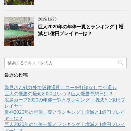
2019/11/23
巨人2020年の年俸一覧とランキング｜増
減と1億円プレイヤーは？
最近の投稿
能見さん戦力外で阪神退団｜コーチ打診なしで引退も
巨人の優勝の最短2020はいつ？巨人優勝予想日は？
広島カープ2020の年俸一覧とランキング｜増減と1億円プ
レイヤー
阪神2020年の年俸一覧とランキング｜増減と1億円プレイ
ヤーは？
巨人2020年の年俸一覧とランキング｜増減と1億円プレイ
ヤーは？