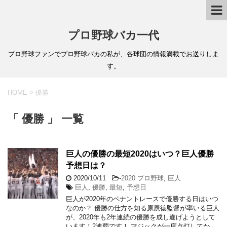
プロ野球バカ一代
プロ野球ファンでプロ野球バカの私が、各球団の情報満載でお送りしま
す。
HOME
>
優勝
「 優勝 」 一覧
巨人の優勝の最短2020はいつ？巨人優勝
予想日は？
2020/10/11
-
2020 プロ野球
,
巨人
巨人
,
優勝
,
最短
,
予想日
巨人が2020年のペナントレースで優勝する日はいつ
なのか？ 優勝の仕方を知る原辰徳監督が率いる巨人
が、2020年も2年連続の優勝を成し遂げようとして
います！2連覇です！ マジックが一度点灯してか