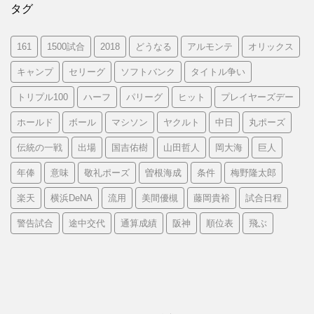
タグ
161
1500試合
2018
どうなる
アルモンテ
オリックス
キャンプ
セリーグ
ソフトバンク
タイトル争い
トリプル100
ハーフ
パリーグ
ヒット
プレイヤーズデー
ホールド
ボール
マシソン
ヤクルト
中日
丸ポーズ
伝統の一戦
出場
国吉佑樹
山田哲人
岡大海
巨人
年俸
意味
敬礼ポーズ
曽根海成
条件
梅野隆太郎
楽天
横浜DeNA
流用
美間優槻
藤岡貴裕
試合日程
警告試合
途中交代
通算成績
阪神
順位表
飛ぶ