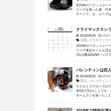
2019年のペナントレ
リーズを戦った後、日本
テージで、セ・リーグは
クライマックスシリ
2019/09/29
-
201
日程
,
クライマック
2019年のペナントレ
リーズ進出チームも決ま
2位は横浜DeNAベイス
バレンティンは巨人
2019/09/26
-
201
巨人
,
バレンティン
,
ヤクルトスワローズのウ
年8月17日のことです
ホームランを放ったこと
2019年で現役引