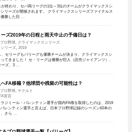
ースが終わり、セパ両リーグの1位～3位のチームがクライマックスシ
シリーズが開催されます。 クライマックスシリーズファイナルス
優勝した巨 …
ーズ2019年の日程と雨天中止の予備日は？
9 プロ野球
,
クライマックスシリーズ
スシリーズ
,
2019
ース、セリーグもパリーグも優勝チームが決まり、クライマックスシ
ってきました！ セ・リーグは優勝が巨人（読売ジャイアンツ）、
ターズ、3 …
へFA移籍？他球団や残留の可能性は？
9 プロ野球
,
ヤクルト
FA宣言
ラジミール・バレンティン選手が国内FA権を取得したのは、2019
。 バレンティン選手と言えば、日本プロ野球記録のシーズン60本の
、さら …
退するプロ野球選手一覧【パリーグ】