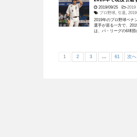
2019/09/25
-
201
プロ野球
,
引退
,
2019
2019年のプロ野球ペナ
選手が居る一方で、20
は、パ・リーグの6球団
1
2
3
…
61
次へ 