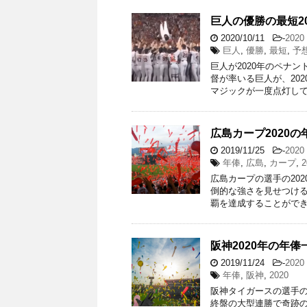
巨人の優勝の最短2
2020/10/11
-
202
巨人
,
優勝
,
最短
,
予
巨人が2020年のペナ
督が率いる巨人が、20
マジックが一度点灯して
広島カープ2020
2019/11/25
-
202
年俸
,
広島
,
カープ
,
2
広島カープの選手の202
倒的な強さを見せつける
覇を達成することができ
阪神2020年の年
2019/11/24
-
202
年俸
,
阪神
,
2020
阪神タイガースの選手の2
終盤の大型連勝で奇跡