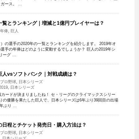
ガース。 …
俸一覧とランキング｜増減と1億円プレイヤーは？
0 年俸
,
巨人
の選手の2020年の一覧とランキングを紹介します。 2019年オ
選手の年俸はどのように変動するでしょうか？ 巨人の2019年シ
リーグ …
9巨人vsソフトバンク｜対戦成績は？
9 プロ野球
,
日本シリーズ
2019
,
日本シリーズ
対戦カードが決まりましたね！ セ・リーグのクライマックスシリー
りの優勝を果たした巨人で、日本シリーズは6年ぶり39回目の出場
年ぶり …
9の日程とチケット発売日・購入方法は？
9 プロ野球
,
日本シリーズ
,
日本シリーズ