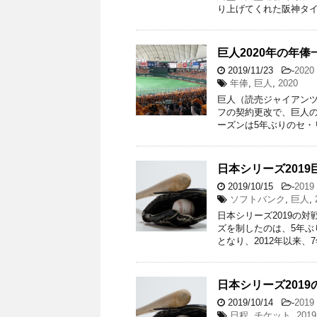
り上げてくれた阪神タイ
巨人2020年の年
2019/11/23
-
202
年俸
,
巨人
,
2020
巨人（読売ジャイアンツ）
フの契約更改で、巨人の
ーズンは5年ぶりのセ・
日本シリーズ201
2019/10/15
-
201
ソフトバンク
,
巨人
,
日本シリーズ2019の
ズを制したのは、5年ぶ
となり、2012年以来、7
日本シリーズ201
2019/10/14
-
201
日程
,
チケット
,
2019