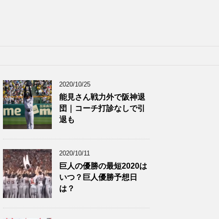
2020/10/25
能見さん戦力外で阪神退
団｜コーチ打診なしで引
退も
2020/10/11
巨人の優勝の最短2020は
いつ？巨人優勝予想日
は？