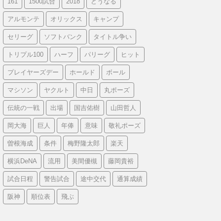
161
1500試合
2018
どうなる
アルモンテ
オリックス
キャンプ
セリーグ
ソフトバンク
タイトル争い
トリプル100
ハーフ
パリーグ
ヒット
プレイヤーズデー
ホールド
ボール
マシソン
ヤクルト
中日
丸ポーズ
伝統の一戦
出場
国吉佑樹
山田哲人
岡大海
巨人
年俸
意味
敬礼ポーズ
曽根海成
条件
梅野隆太郎
楽天
横浜DeNA
流用
美間優槻
藤岡貴裕
試合日程
警告試合
途中交代
通算成績
阪神
順位表
飛ぶ