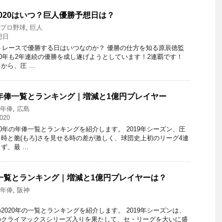
020はいつ？巨人優勝予想日は？
0 プロ野球
,
巨人
想日
ントレースで優勝する日はいつなのか？ 優勝の仕方を知る原辰徳監
20年も2年連続の優勝を成し遂げようとしています！2連覇です！
から、圧 …
の年俸一覧とランキング｜増減と1億円プレイヤー
0 年俸
,
広島
020
0年の年俸一覧とランキングを紹介します。 2019年シーズン、圧
時と脆(もろ)さを見せる時の差が激しく、球団史上初のリーグ4連
ず、最 …
俸一覧とランキング｜増減と1億円プレイヤーは？
0 年俸
,
阪神
020年の一覧とランキングを紹介します。 2019年シーズンは、
のクライマックスシリーズ入りを果たして、セ・リーグを大いに盛