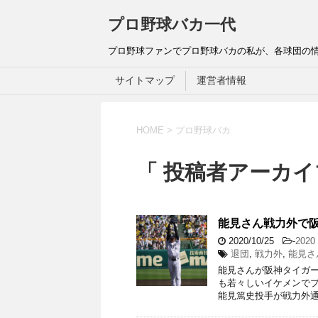
プロ野球バカ一代
プロ野球ファンでプロ野球バカの私が、各球団の
サイトマップ
運営者情報
HOME
>
プロ野球バカ
「 投稿者アーカイ
能見さん戦力外で
2020/10/25
-
202
退団
,
戦力外
,
能見さ
能見さんが阪神タイガー
も若々しいイケメンで
能見篤史投手が戦力外通