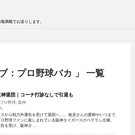
情報満載でお送りします。
ブ：プロ野球バカ 」 一覧
阪神退団｜コーチ打診なしで引退も
0 プロ野球
,
阪神
ん
スから戦力外通告を受けて退団へ…。 能見さんの愛称やいつまで
プロ野球ファンに親しまれている阪神タイガースのベテラン左腕、
告を受け、阪神タ …