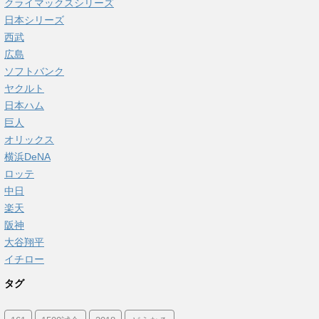
クライマックスシリーズ
日本シリーズ
西武
広島
ソフトバンク
ヤクルト
日本ハム
巨人
オリックス
横浜DeNA
ロッテ
中日
楽天
阪神
大谷翔平
イチロー
タグ