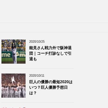
2020/10/25
能見さん戦力外で阪神退
団｜コーチ打診なしで引
退も
2020/10/11
巨人の優勝の最短2020は
いつ？巨人優勝予想日
は？