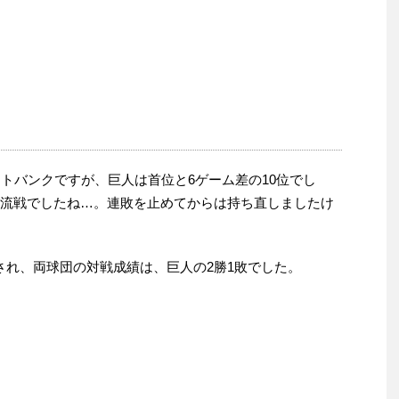
フトバンクですが、巨人は首位と6ゲーム差の10位でし
交流戦でしたね…。連敗を止めてからは持ち直しましたけ
され、両球団の対戦成績は、巨人の2勝1敗でした。