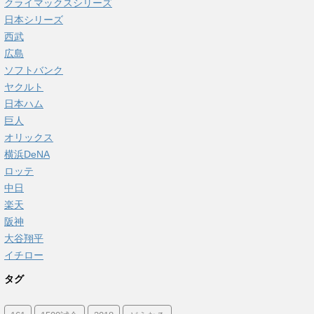
クライマックスシリーズ
日本シリーズ
西武
広島
ソフトバンク
ヤクルト
日本ハム
巨人
オリックス
横浜DeNA
ロッテ
中日
楽天
阪神
大谷翔平
イチロー
タグ