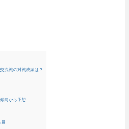
]
の交流戦の対戦成績は？
の傾向から予想
注目