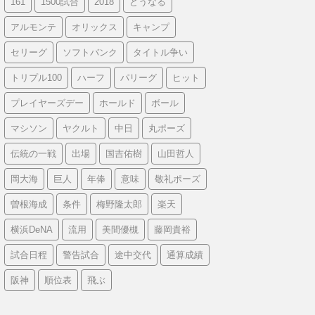
161
1500試合
2018
どうなる
アルモンテ
オリックス
キャンプ
セリーグ
ソフトバンク
タイトル争い
トリプル100
ハーフ
パリーグ
ヒット
プレイヤーズデー
ホールド
ボール
マシソン
ヤクルト
中日
丸ポーズ
伝統の一戦
出場
国吉佑樹
山田哲人
岡大海
巨人
年俸
意味
敬礼ポーズ
曽根海成
条件
梅野隆太郎
楽天
横浜DeNA
流用
美間優槻
藤岡貴裕
試合日程
警告試合
途中交代
通算成績
阪神
順位表
飛ぶ