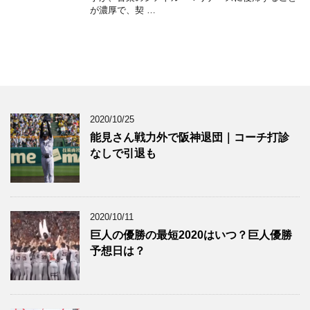
が濃厚で、契 …
2020/10/25
能見さん戦力外で阪神退団｜コーチ打診
なしで引退も
2020/10/11
巨人の優勝の最短2020はいつ？巨人優勝
予想日は？