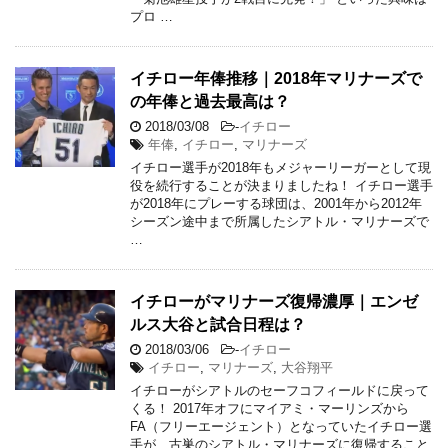
プロ …
イチロー年俸推移｜2018年マリナーズで
の年俸と過去最高は？
2018/03/08
-
イチロー
年俸
,
イチロー
,
マリナーズ
イチロー選手が2018年もメジャーリーガーとして現
役を続行することが決まりましたね！ イチロー選手
が2018年にプレーする球団は、2001年から2012年
シーズン途中まで所属したシアトル・マリナーズで
…
イチローがマリナーズ復帰濃厚｜エンゼ
ルス大谷と試合日程は？
2018/03/06
-
イチロー
イチロー
,
マリナーズ
,
大谷翔平
イチローがシアトルのセーフコフィールドに戻って
くる！ 2017年オフにマイアミ・マーリンズから
FA（フリーエージェント）となっていたイチロー選
手が、古巣のシアトル・マリナーズに復帰すること