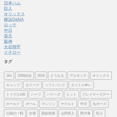
日本ハム
巨人
オリックス
横浜DeNA
ロッテ
中日
楽天
阪神
大谷翔平
イチロー
タグ
161
1500試合
2018
どうなる
アルモンテ
オリックス
キャンプ
セリーグ
ソフトバンク
タイトル争い
トリプル100
ハーフ
パリーグ
ヒット
プレイヤーズデー
ホールド
ボール
マシソン
ヤクルト
中日
丸ポーズ
伝統の一戦
出場
国吉佑樹
山田哲人
岡大海
巨人