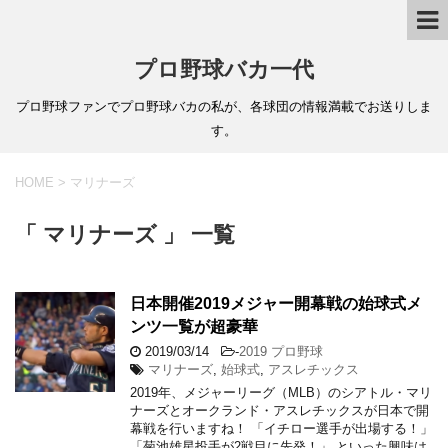
プロ野球バカ一代
プロ野球ファンでプロ野球バカの私が、各球団の情報満載でお送りしま
す。
HOME
>
マリナーズ
「 マリナーズ 」 一覧
日本開催2019メジャー開幕戦の始球式メ
ンツ一覧が超豪華
2019/03/14
-
2019 プロ野球
マリナーズ
,
始球式
,
アスレチックス
2019年、メジャーリーグ（MLB）のシアトル・マリ
ナーズとオークランド・アスレチックスが日本で開
幕戦を行いますね！ 「イチロー選手が出場する！」
「菊池雄星投手が2戦目に先発！」 といった興味は