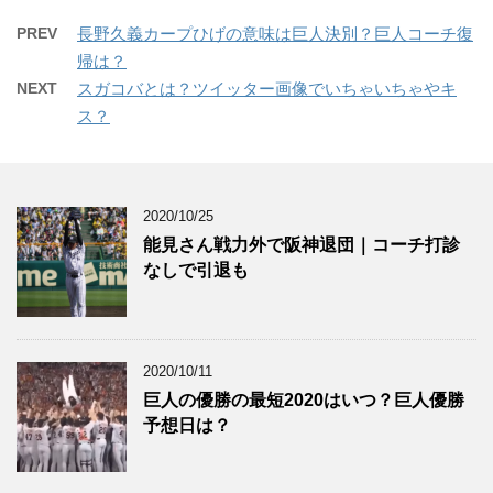
PREV
長野久義カープひげの意味は巨人決別？巨人コーチ復
帰は？
NEXT
スガコバとは？ツイッター画像でいちゃいちゃやキ
ス？
2020/10/25
能見さん戦力外で阪神退団｜コーチ打診
なしで引退も
2020/10/11
巨人の優勝の最短2020はいつ？巨人優勝
予想日は？