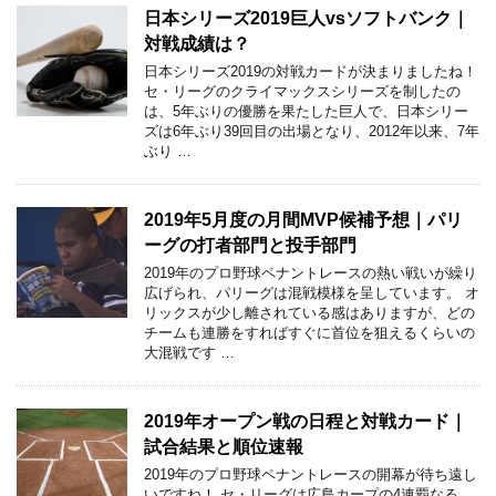
日本シリーズ2019巨人vsソフトバンク｜
対戦成績は？
日本シリーズ2019の対戦カードが決まりましたね！
セ・リーグのクライマックスシリーズを制したの
は、5年ぶりの優勝を果たした巨人で、日本シリー
ズは6年ぶり39回目の出場となり、2012年以来、7年
ぶり …
2019年5月度の月間MVP候補予想｜パリ
ーグの打者部門と投手部門
2019年のプロ野球ペナントレースの熱い戦いが繰り
広げられ、パリーグは混戦模様を呈しています。 オ
リックスが少し離されている感はありますが、どの
チームも連勝をすればすぐに首位を狙えるくらいの
大混戦です …
2019年オープン戦の日程と対戦カード｜
試合結果と順位速報
2019年のプロ野球ペナントレースの開幕が待ち遠し
いですね！ セ・リーグは広島カープの4連覇なる