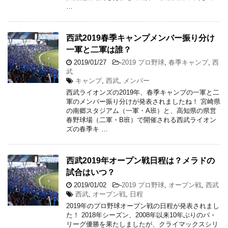
…
西武2019春季キャンプメンバー振り分け
一軍と二軍は誰？
2019/01/27
-
2019 プロ野球
,
春季キャンプ
,
西
武
キャンプ
,
西武
,
メンバー
西武ライオンズの2019年、春季キャンプの一軍と二
軍のメンバー振り分けが発表されましたね！ 宮崎県
の南郷スタジアム（一軍・A班）と、高知県の県営
春野球場（二軍・B班）で開催される西武ライオン
ズの春季キ …
西武2019年オープン戦日程は？メラドの
試合はいつ？
2019/01/02
-
2019 プロ野球
,
オープン戦
,
西武
西武
,
オープン戦
,
日程
2019年のプロ野球オープン戦の日程が発表されまし
た！ 2018年シーズン、2008年以来10年ぶりのパ・
リーグ優勝を果たしましたが、クライマックスシリ