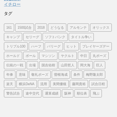
イチロー
タグ
161
1500試合
2018
どうなる
アルモンテ
オリックス
キャンプ
セリーグ
ソフトバンク
タイトル争い
トリプル100
ハーフ
パリーグ
ヒット
プレイヤーズデー
ホールド
ボール
マシソン
ヤクルト
中日
丸ポーズ
伝統の一戦
出場
国吉佑樹
山田哲人
岡大海
巨人
年俸
意味
敬礼ポーズ
曽根海成
条件
梅野隆太郎
楽天
横浜DeNA
流用
美間優槻
藤岡貴裕
試合日程
警告試合
途中交代
通算成績
阪神
順位表
飛ぶ