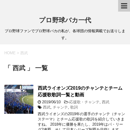
プロ野球バカ一代
プロ野球ファンでプロ野球バカの私が、各球団の情報満載でお送りしま
す。
HOME
>
西武
「 西武 」 一覧
西武ライオンズ2019のチャンテとチーム
応援歌歌詞一覧と動画
2019/06/10
-
応援歌・チャンテ
,
西武
西武
,
チャンテ
,
歌詞
西武ライオンズの2019年の選手のチャンテ（チャン
ステーマ）とチーム応援歌の歌詞を紹介していきま
すね。 2018年に優勝を果たし、2019年はパ・リー
グ2連覇、そして日本シリーズ制覇を目指します。