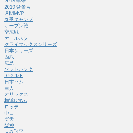
2018 年俸
2019 背番号
月間MVP
春季キャンプ
オープン戦
交流戦
オールスター
クライマックスシリーズ
日本シリーズ
西武
広島
ソフトバンク
ヤクルト
日本ハム
巨人
オリックス
横浜DeNA
ロッテ
中日
楽天
阪神
大谷翔平