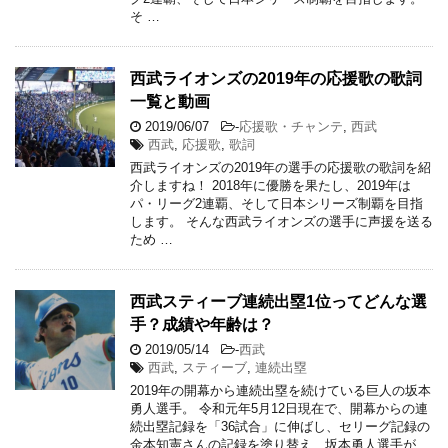
そ …
西武ライオンズの2019年の応援歌の歌詞
一覧と動画
2019/06/07
-
応援歌・チャンテ
,
西武
西武
,
応援歌
,
歌詞
西武ライオンズの2019年の選手の応援歌の歌詞を紹
介しますね！ 2018年に優勝を果たし、2019年は
パ・リーグ2連覇、そして日本シリーズ制覇を目指
します。 そんな西武ライオンズの選手に声援を送る
ため …
西武スティーブ連続出塁1位ってどんな選
手？成績や年齢は？
2019/05/14
-
西武
西武
,
スティーブ
,
連続出塁
2019年の開幕から連続出塁を続けている巨人の坂本
勇人選手。 令和元年5月12日現在で、開幕からの連
続出塁記録を「36試合」に伸ばし、セリーグ記録の
金本知憲さんの記録を塗り替え、坂本勇人選手が