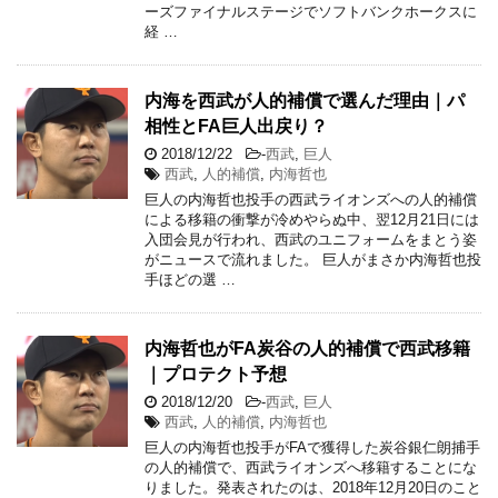
ーズファイナルステージでソフトバンクホークスに
経 …
内海を西武が人的補償で選んだ理由｜パ
相性とFA巨人出戻り？
2018/12/22
-
西武
,
巨人
西武
,
人的補償
,
内海哲也
巨人の内海哲也投手の西武ライオンズへの人的補償
による移籍の衝撃が冷めやらぬ中、翌12月21日には
入団会見が行われ、西武のユニフォームをまとう姿
がニュースで流れました。 巨人がまさか内海哲也投
手ほどの選 …
内海哲也がFA炭谷の人的補償で西武移籍
｜プロテクト予想
2018/12/20
-
西武
,
巨人
西武
,
人的補償
,
内海哲也
巨人の内海哲也投手がFAで獲得した炭谷銀仁朗捕手
の人的補償で、西武ライオンズへ移籍することにな
りました。発表されたのは、2018年12月20日のこと