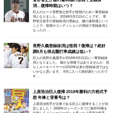
消…復帰時期はいつ？
巨人のエース菅野智之投手が怪我のため一軍登録抹
消となりました。 2019年5月21日のことです。 菅
野智之投手の登録抹消の理由は、腰の違和感という
ことで、怪我やコンディションの理由で登録抹消と
なったの …
長野久義登録抹消は怪我？復帰は？絶好
調8月も得点圏打率成績は低い？
巨人の長野久義選手が2018年8月31日に一軍登録抹
消となりました。 確かな情報ではありませんが、恐
らくルーキーイヤーの2010年以来の登録抹消ではな
いかなと思います。 8月に入って絶好調だったので
す …
上原浩治巨人復帰 2018年勝利の方程式予
想 年俸と背番号は？
上原浩治投手が古巣である巨人に復帰することが決
定しました！ 2008年のシーズンオフに海外FA権を
行使してメジャーリーグへと渡った上原浩治投手