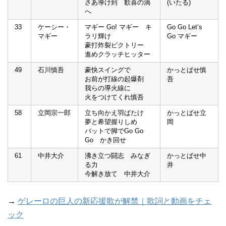
さあ導け到 歓喜の渦
(いたる)
へ
33
ケーシー・
マギー Go! マギー キ
Go Go Let’s
マギー
ラリ輝け
Go マギー
豪打炸裂ビクトリー
進めクラッチヒッター
49
石川慎吾
豪快スイングで
かっとばせ慎
お前が打線の起爆剤
吾
我らの導火線に
火をつけてくれ慎吾
58
立岡宗一郎
立ち向かえ羽ばたけ
かっとばせ立
夢と希望握りしめ
岡
バットで脚でGo Go
Go かき回せ
61
中井大介
沸き立つ闘志 みなぎ
かっとばせ中
る力
井
今解き放て 中井大介
→
ゲレーロの巨人の新応援歌が解禁｜歌詞と動画をチェ
ック