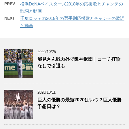
PREV
横浜DeNAベイスターズ2018年の応援歌とチャンテの
歌詞と動画
NEXT
千葉ロッテの2018年の選手別応援歌とチャンテの歌詞
と動画
2020/10/25
能見さん戦力外で阪神退団｜コーチ打診
なしで引退も
2020/10/11
巨人の優勝の最短2020はいつ？巨人優勝
予想日は？