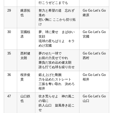
行こうぜどこまでも
29
鍬原拓
努力と希望の道 忘れず
Go Go Let’s Go
也
進め
鍬原
想い胸に ここから切り拓
け
30
宮國椋
夢、球に乗せ まばゆい
Go Go Let’s Go
丞
笑顔
宮國
琉球の星ちばりよ キラ
めけ宮國
35
西村健
夢のせた一球で
Go Go Let’s Go
太朗
お前の力見せてやれ
西村
勝負だ攻め込め健太朗
誰も打てぬ球を繰り出せ
36
桜井俊
鍛え上げた剛腕
Go Go Let’s Go
貴
力を込めたストレート
桜井
三振を奪い取れ 決めろ
桜井
47
山口鉄
吹き荒らせよ 神の風こ
Go Go Let’s Go
也
の場に
山口
鉄人山口 旋風巻き起こ
せ