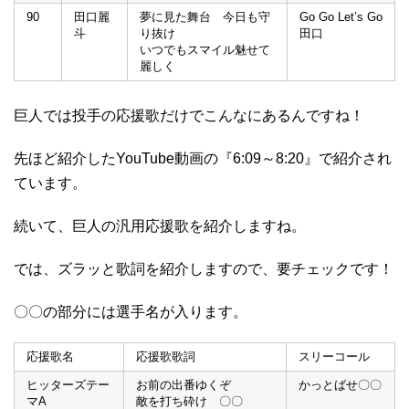
90
田口麗
夢に見た舞台 今日も守
Go Go Let’s Go
斗
り抜け
田口
いつでもスマイル魅せて
麗しく
巨人では投手の応援歌だけでこんなにあるんですね！
先ほど紹介したYouTube動画の『6:09～8:20』で紹介され
ています。
続いて、巨人の汎用応援歌を紹介しますね。
では、ズラッと歌詞を紹介しますので、要チェックです！
〇〇の部分には選手名が入ります。
応援歌名
応援歌歌詞
スリーコール
ヒッターズテー
お前の出番ゆくぞ
かっとばせ〇〇
マA
敵を打ち砕け 〇〇