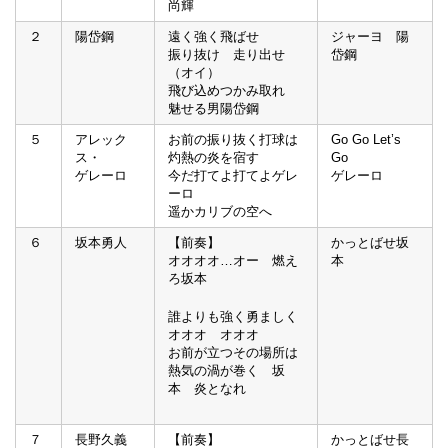
尚輝
２
陽岱鋼
遠く強く飛ばせ
ジャーヨ 陽
振り抜け 走り出せ
岱鋼
（オイ）
飛び込めつかみ取れ
魅せる男陽岱鋼
５
アレック
お前の振り抜く打球は
Go Go Let’s
ス・
灼熱の炎を宿す
Go
ゲレーロ
今だ打てよ打てよゲレ
ゲレーロ
ーロ
遥かカリブの空へ
６
坂本勇人
【前奏】
かっとばせ坂
オオオオ…オー 燃え
本
ろ坂本
誰よりも強く勇ましく
オオオ オオオ
お前が立つその場所は
熱気の渦が巻く 坂
本 炎となれ
７
長野久義
【前奏】
かっとばせ長