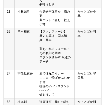
え
夢叶うとき
22
小林誠司
今見せろ強肩を 扇の
かっとばせ小
要
林
夢バットに託し 戦え
小林
25
岡本和真
【ファンファーレ】
かっとばせ岡
歴史を築け 岡本和
本
真 岡本
夢あふれるフィールド
その名刻め岡本
スタンド湧かす 永遠の
アーチ
27
宇佐見真吾
放て弾丸ライナー
かっとばせ宇
ここまで飛ばせぶちか
佐見
ませ
橙魂の(ヘイ) スタンド
へ(ヘイ)
虹を描いて
32
橋本到
強肩強打 我らの誇り
かっとばせ到