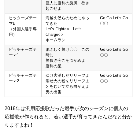
巨人に勝利の旋風 巻き
起こせよ
ヒッターズテー
海越え僕らのためにやっ
Go Go Let’s Go
マB
てきた
〇〇
（外国人選手専
Let’s Fight○○ Let’s
用）
Charge○○
ホームラン
ピッチャーズテ
まぶしく輝け〇〇 この
Go Go Let’s Go
ーマ1
時に
〇〇
勝負さ今こそつかめよ
勝利の星
ピッチャーズテ
ゆけ火消しだリリーフよ
Go Go Let’s Go
ーマ2
消せ火の粉をリリーフよ
〇〇
牙をむいて立ち向かえよ
男の出番
2018年は汎用応援歌だった選手が次のシーズンに個人の
応援歌が作られると、若い選手が育ってきたんだなと分か
りますよね！