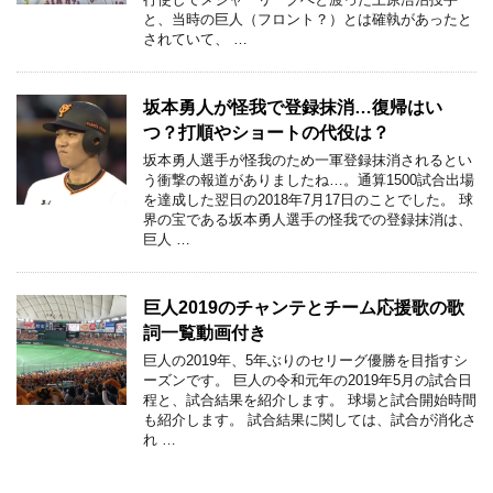
と、当時の巨人（フロント？）とは確執があったと
されていて、 …
坂本勇人が怪我で登録抹消…復帰はい
つ？打順やショートの代役は？
坂本勇人選手が怪我のため一軍登録抹消されるとい
う衝撃の報道がありましたね…。通算1500試合出場
を達成した翌日の2018年7月17日のことでした。 球
界の宝である坂本勇人選手の怪我での登録抹消は、
巨人 …
巨人2019のチャンテとチーム応援歌の歌
詞一覧動画付き
巨人の2019年、5年ぶりのセリーグ優勝を目指すシ
ーズンです。 巨人の令和元年の2019年5月の試合日
程と、試合結果を紹介します。 球場と試合開始時間
も紹介します。 試合結果に関しては、試合が消化さ
れ …