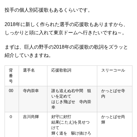
投手の個人別応援歌もあるくらいです。
2018年に新しく作られた選手の応援歌もありますから、
しっかりと頭に入れて東京ドームへ行きたいですね～。
まずは、巨人の野手の2018年の応援歌の歌詞をズラッと
紹介していきますね。
背
選手名
応援歌歌詞
スリーコール
番
号
00
寺内崇幸
誰も追えぬ右中間 狙
かっとばせ寺
いを定めて
内
はじき飛ばせ 寺内崇
幸
０
吉川尚輝
好守に好打
かっとばせ尚
結果(こたえ)を見せつ
輝
けて
輝く道を 駆け抜けろ