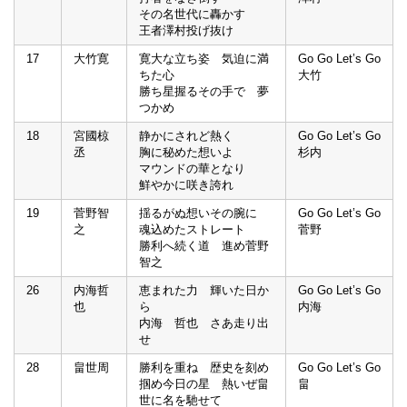
その名世代に轟かす
王者澤村投げ抜け
17
大竹寛
寛大な立ち姿 気迫に満
Go Go Let’s Go
ちた心
大竹
勝ち星握るその手で 夢
つかめ
18
宮國椋
静かにされど熱く
Go Go Let’s Go
丞
胸に秘めた想いよ
杉内
マウンドの華となり
鮮やかに咲き誇れ
19
菅野智
揺るがぬ想いその腕に
Go Go Let’s Go
之
魂込めたストレート
菅野
勝利へ続く道 進め菅野
智之
26
内海哲
恵まれた力 輝いた日か
Go Go Let’s Go
也
ら
内海
内海 哲也 さあ走り出
せ
28
畠世周
勝利を重ね 歴史を刻め
Go Go Let’s Go
掴め今日の星 熱いぜ畠
畠
世に名を馳せて