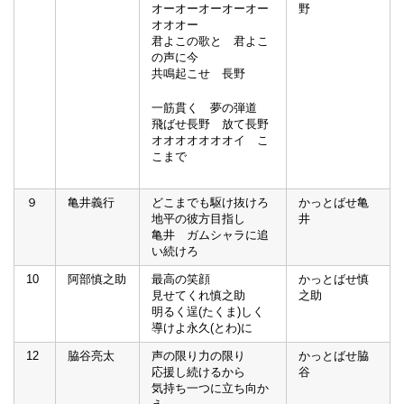
オーオーオーオーオー
野
オオオー
君よこの歌と 君よこ
の声に今
共鳴起こせ 長野
一筋貫く 夢の弾道
飛ばせ長野 放て長野
オオオオオオオイ こ
こまで
９
亀井義行
どこまでも駆け抜けろ
かっとばせ亀
地平の彼方目指し
井
亀井 ガムシャラに追
い続けろ
10
阿部慎之助
最高の笑顔
かっとばせ慎
見せてくれ慎之助
之助
明るく逞(たくま)しく
導けよ永久(とわ)に
12
脇谷亮太
声の限り力の限り
かっとばせ脇
応援し続けるから
谷
気持ち一つに立ち向か