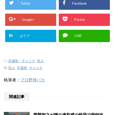
Twitter
Facebook
Google+
Pocket
B!
はてブ
LINE
-
応援歌・チャンテ
,
巨人
-
巨人
,
応援歌
,
チャンテ
執筆者：
プロ野球バカ
関連記事
菅野智之が腰の違和感の怪我で登録抹