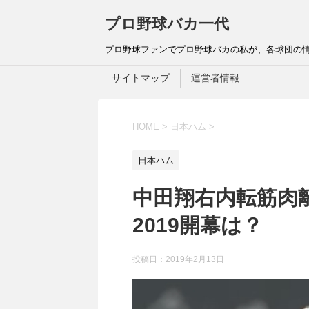
プロ野球バカ一代
プロ野球ファンでプロ野球バカの私が、各球団の
サイトマップ
運営者情報
HOME
>
日本ハム
>
日本ハム
中田翔右内転筋肉
2019開幕は？
投稿日：
2019年2月13日