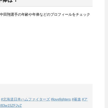
中田翔選手の年齢や年俸などのプロフィールをチェック
翔
#北海道日本ハムファイターズ
#lovefighters
#驀進
#ア
om/83w15ZFJyZ