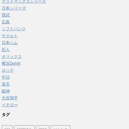
クライマックスシリーズ
日本シリーズ
西武
広島
ソフトバンク
ヤクルト
日本ハム
巨人
オリックス
横浜DeNA
ロッテ
中日
楽天
阪神
大谷翔平
イチロー
タグ