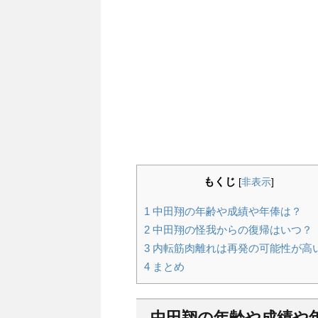
もくじ
[
非表示
]
1
中田翔の年齢や成績や年俸は？
2
中田翔の怪我からの復帰はいつ？
3
内転筋肉離れは再発の可能性が高
4
まとめ
中田翔の年齢や成績や