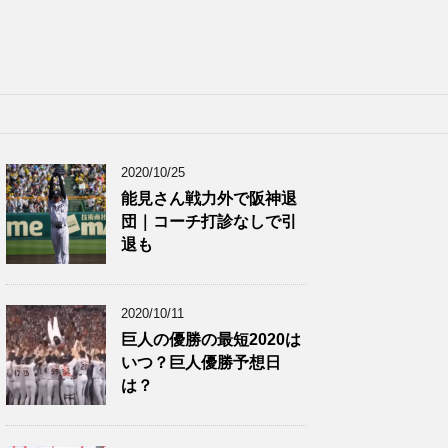
2020/10/25
能見さん戦力外で阪神退
団｜コーチ打診なしで引
退も
2020/10/11
巨人の優勝の最短2020は
いつ？巨人優勝予想日
は？