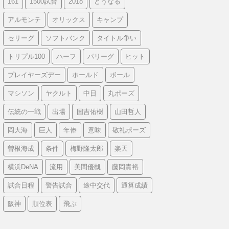
161
1500試合
2018
どうなる
アルモンテ
オリックス
キャンプ
セリーグ
ソフトバンク
タイトル争い
トリプル100
ハーフ
パリーグ
ヒット
プレイヤーズデー
ホールド
ボール
マシソン
ヤクルト
中日
丸ポーズ
伝統の一戦
出場
国吉佑樹
山田哲人
岡大海
巨人
年俸
意味
敬礼ポーズ
曽根海成
条件
梅野隆太郎
楽天
横浜DeNA
流用
美間優槻
藤岡貴裕
試合日程
警告試合
途中交代
通算成績
阪神
順位表
飛ぶ