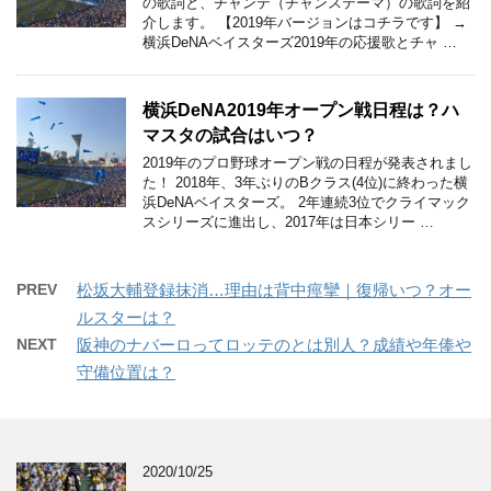
の歌詞と、チャンテ（チャンステーマ）の歌詞を紹
介します。 【2019年バージョンはコチラです】 →
横浜DeNAベイスターズ2019年の応援歌とチャ …
横浜DeNA2019年オープン戦日程は？ハ
マスタの試合はいつ？
2019年のプロ野球オープン戦の日程が発表されまし
た！ 2018年、3年ぶりのBクラス(4位)に終わった横
浜DeNAベイスターズ。 2年連続3位でクライマック
スシリーズに進出し、2017年は日本シリー …
PREV
松坂大輔登録抹消…理由は背中痙攣｜復帰いつ？オー
ルスターは？
NEXT
阪神のナバーロってロッテのとは別人？成績や年俸や
守備位置は？
2020/10/25