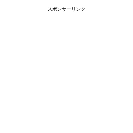
スポンサーリンク