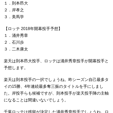
１．則本昂大
２．岸孝之
３．美馬学
【ロッテ 2018年開幕投手予想】
１．涌井秀章
２．石川歩
３．二木康太
楽天は則本昂大投手、ロッテは涌井秀章投手が開幕投手と
予想します。
楽天は則本投手の一択でしょうね。昨シーズン自己最多タ
イの15勝、4年連続最多奪三振のタイトルを手にしまし
た。岸投手らも候補ですが、則本投手が楽天投手陣の主軸
になることは間違いないでしょう。
千葉ロッテは残留が決定した涌井秀章投手でしょうね。ロ