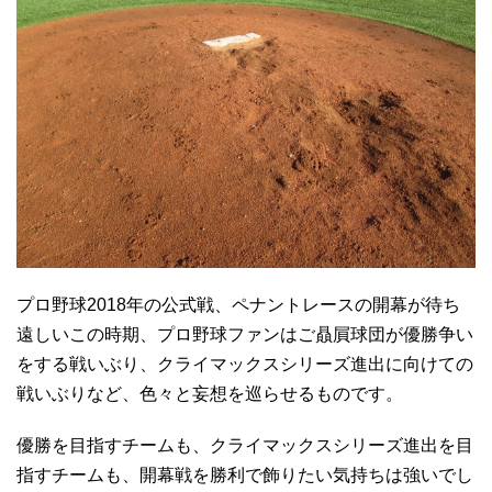
プロ野球2018年の公式戦、ペナントレースの開幕が待ち
遠しいこの時期、プロ野球ファンはご贔屓球団が優勝争い
をする戦いぶり、クライマックスシリーズ進出に向けての
戦いぶりなど、色々と妄想を巡らせるものです。
優勝を目指すチームも、クライマックスシリーズ進出を目
指すチームも、開幕戦を勝利で飾りたい気持ちは強いでし