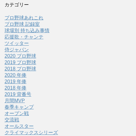
カテゴリー
プロ野球あれこれ
プロ野球 記録室
球場別 持ち込み事情
応援歌・チャンテ
ツイッター
侍ジャパン
2020 プロ野球
2019 プロ野球
2018 プロ野球
2020 年俸
2019 年俸
2018 年俸
2019 背番号
月間MVP
春季キャンプ
オープン戦
交流戦
オールスター
クライマックスシリーズ