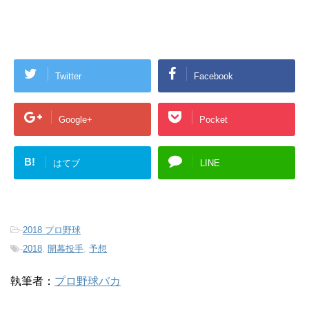
Twitter
Facebook
Google+
Pocket
B!
はてブ
LINE
-
2018 プロ野球
-
2018
,
開幕投手
,
予想
執筆者：
プロ野球バカ