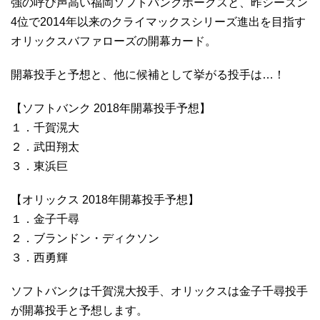
強の呼び声高い福岡ソフトバンクホークスと、昨シーズン
4位で2014年以来のクライマックスシリーズ進出を目指す
オリックスバファローズの開幕カード。
開幕投手と予想と、他に候補として挙がる投手は…！
【ソフトバンク 2018年開幕投手予想】
１．千賀滉大
２．武田翔太
３．東浜巨
【オリックス 2018年開幕投手予想】
１．金子千尋
２．ブランドン・ディクソン
３．西勇輝
ソフトバンクは千賀滉大投手、オリックスは金子千尋投手
が開幕投手と予想します。