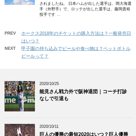
されましたね。 日本ハムが出した選手は、岡大海選
手（外野手）で、ロッテが出した選手は、藤岡貴裕
投手です …
PREV
ホークス2018年のチケットの購入方法は？一般発売日
はいつ？
NEXT
甲子園の持ち込みでビールや食べ物は？ペットボトル
ビールって？
2020/10/25
能見さん戦力外で阪神退団｜コーチ打診
なしで引退も
2020/10/11
巨人の優勝の最短2020はいつ？巨人優勝