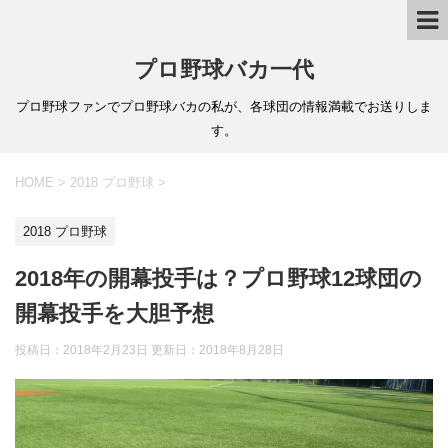
プロ野球バカ一代
プロ野球ファンでプロ野球バカの私が、各球団の情報満載でお送りしま
す。
HOME
>
2018 プロ野球
>
2018 プロ野球
2018年の開幕投手は？プロ野球12球団の
開幕投手を大胆予想
投稿日：2018年2月23日 更新日：
2018年8月28日