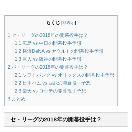
もくじ
[
非表示
]
1
セ・リーグの2018年の開幕投手は？
1.1
広島 vs 中日の開幕投手予想
1.2
横浜DeNA vs ヤクルトの開幕投手予想
1.3
巨人 vs 阪神の開幕投手予想
2
パ・リーグの2018年の開幕投手は？
2.1
ソフトバンク vs オリックスの開幕投手予想
2.2
日本ハム vs 西武の開幕投手予想
2.3
楽天 vs ロッテの開幕投手予想
3
まとめ
セ・リーグの2018年の開幕投手は？