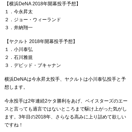
【横浜DeNA 2018年開幕投手予想】
１．今永昇太
２．ジョー・ウィーランド
３．井納翔一
【ヤクルト 2018年開幕投手予想】
１．小川泰弘
２．石川雅規
３．デビッド・ブキャナン
横浜DeNAは今永昇太投手、ヤクルトは小川泰弘投手と予
想します。
今永投手は2年連続2ケタ勝利をあげ、ベイスターズのエー
スと言っても過言ではないところまで駆け上がった気がし
ます。3年目の2018年、さらなる高みに上り詰めて欲しい
ですね！