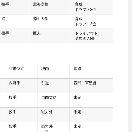
投手
北海高校
育成
ドラフト2位
捕手
徳山大学
育成
ドラフト3位
投手
巨人
トライアウト
受験後入団
守備位置
理由
進路
内野手
引退
西武二軍監督
投手
自由契約
未定
投手
戦力外
未定
投手
戦力外
未定
引退