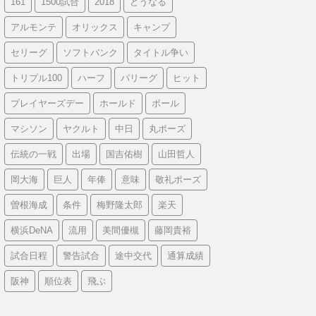
161
1500試合
2018
どうなる
アルモンテ
オリックス
キャンプ
セリーグ
ソフトバンク
タイトル争い
トリプル100
ハーフ
パリーグ
ヒット
プレイヤーズデー
ホールド
ボール
マシソン
ヤクルト
中日
丸ポーズ
伝統の一戦
出場
国吉佑樹
山田哲人
岡大海
巨人
年俸
意味
敬礼ポーズ
曽根海成
条件
梅野隆太郎
楽天
横浜DeNA
流用
美間優槻
藤岡貴裕
試合日程
警告試合
途中交代
通算成績
阪神
順位表
飛ぶ