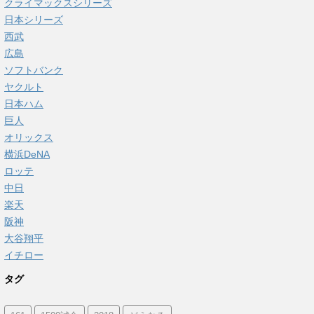
クライマックスシリーズ
日本シリーズ
西武
広島
ソフトバンク
ヤクルト
日本ハム
巨人
オリックス
横浜DeNA
ロッテ
中日
楽天
阪神
大谷翔平
イチロー
タグ