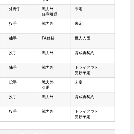
外野手
戦力外
未定
任意引退
投手
戦力外
未定
捕手
FA移籍
巨人入団
投手
戦力外
育成再契約
捕手
戦力外
トライアウト
受験予定
投手
戦力外
未定
引退
投手
戦力外
育成再契約
投手
戦力外
トライアウト
受験予定