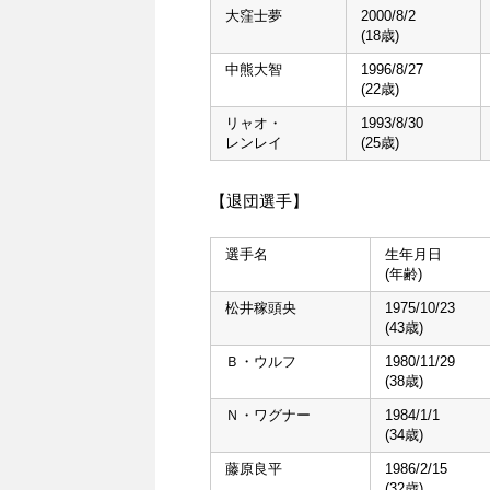
大窪士夢
2000/8/2
(18歳)
中熊大智
1996/8/27
(22歳)
リャオ・
1993/8/30
レンレイ
(25歳)
【退団選手】
選手名
生年月日
(年齢)
松井稼頭央
1975/10/23
(43歳)
Ｂ・ウルフ
1980/11/29
(38歳)
Ｎ・ワグナー
1984/1/1
(34歳)
藤原良平
1986/2/15
(32歳)