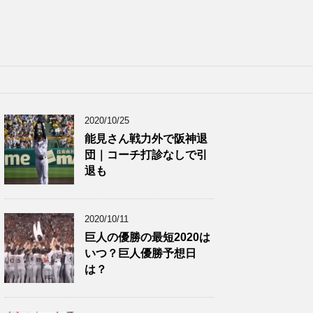
2020/10/25
能見さん戦力外で阪神退
団｜コーチ打診なしで引
退も
2020/10/11
巨人の優勝の最短2020は
いつ？巨人優勝予想日
は？