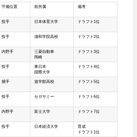
守備位置
前所属
備考
投手
日本体育大学
ドラフト1位
投手
浦和学院高校
ドラフト2位
内野手
三菱自動車
ドラフト3位
岡崎
投手
東日本
ドラフト4位
国際大学
捕手
遊学館高校
ドラフト5位
投手
セガサミー
ドラフト6位
内野手
富士大学
ドラフト7位
投手
日本経済大学
育成
ドラフト1位