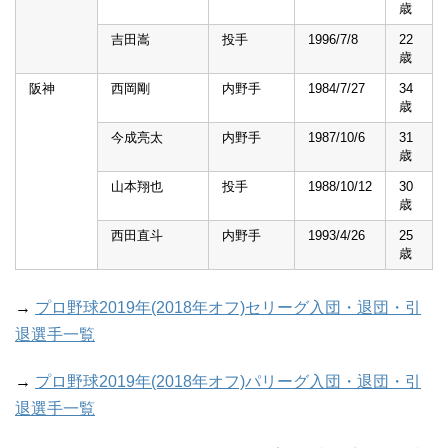
歳
吉田嵩
投手
1996/7/8
22
歳
阪神
西岡剛
内野手
1984/7/27
34
歳
今成亮太
内野手
1987/10/6
31
歳
山本翔也
投手
1988/10/12
30
歳
西田直斗
内野手
1993/4/26
25
歳
→
プロ野球2019年(2018年オフ)セリーグ入団・退団・引
退選手一覧
→
プロ野球2019年(2018年オフ)パリーグ入団・退団・引
退選手一覧