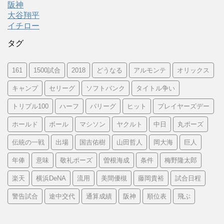
阪神
大谷翔平
イチロー
タグ
161
1500試合
2018
どうなる
アルモンテ
オリックス
キャンプ
セリーグ
ソフトバンク
タイトル争い
トリプル100
ハーフ
パリーグ
ヒット
プレイヤーズデー
ホールド
ボール
マシソン
ヤクルト
中日
丸ポーズ
伝統の一戦
出場
国吉佑樹
山田哲人
岡大海
巨人
年俸
意味
敬礼ポーズ
曽根海成
条件
梅野隆太郎
楽天
横浜DeNA
流用
美間優槻
藤岡貴裕
試合日程
警告試合
途中交代
通算成績
阪神
順位表
飛ぶ