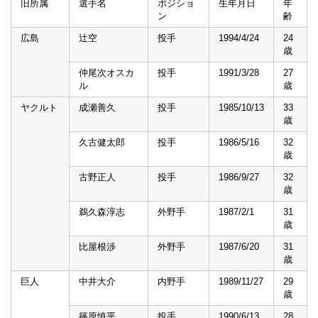
旧所属
選手名
ポジショ
生年月日
年
ン
齢
広島
辻空
投手
1994/4/24
24
歳
仲尾次オスカ
投手
1991/3/28
27
ル
歳
ヤクルト
成瀬善久
投手
1985/10/13
33
歳
久古健太郎
投手
1986/5/16
32
歳
古野正人
投手
1986/9/27
32
歳
鵜久森淳志
外野手
1987/2/1
31
歳
比屋根渉
外野手
1987/6/20
31
歳
巨人
中井大介
内野手
1989/11/27
29
歳
篠原慎平
投手
1990/6/13
28