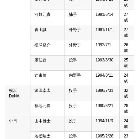
歳
河野元貴
捕手
1991/6/14
27
歳
青山誠
外野手
1991/11/1
27
歳
松澤裕介
外野手
1992/7/1
26
歳
廖任磊
投手
1993/8/30
25
歳
辻東倫
内野手
1994/8/11
24
歳
横浜
須田幸太
投手
1986/7/31
32
DeNA
歳
福地元春
投手
1990/6/21
28
歳
中日
山本雅士
投手
1994/11/3
24
歳
若松駿太
投手
1995/2/28
23