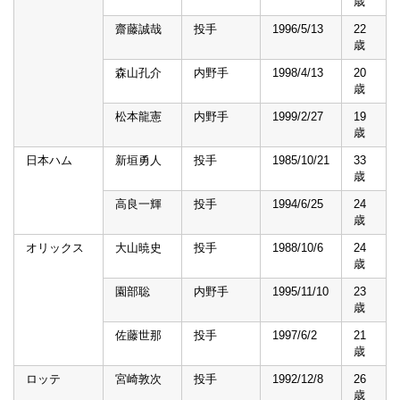
歳
齋藤誠哉
投手
1996/5/13
22
歳
森山孔介
内野手
1998/4/13
20
歳
松本龍憲
内野手
1999/2/27
19
歳
日本ハム
新垣勇人
投手
1985/10/21
33
歳
高良一輝
投手
1994/6/25
24
歳
オリックス
大山暁史
投手
1988/10/6
24
歳
園部聡
内野手
1995/11/10
23
歳
佐藤世那
投手
1997/6/2
21
歳
ロッテ
宮崎敦次
投手
1992/12/8
26
歳