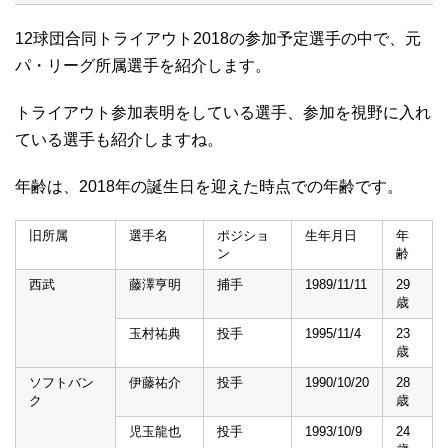
12球団合同トライアウト2018の参加予定選手の中で、元
パ・リーグ所属選手を紹介します。
トライアウト参加表明をしている選手、参加を視野に入れ
ている選手も紹介しますね。
年齢は、2018年の誕生日を迎えた時点での年齢です。
旧所属
選手名
ポジショ
生年月日
年
ン
齢
西武
藤澤亨明
捕手
1989/11/11
29
歳
玉村祐典
投手
1995/11/4
23
歳
ソフトバン
伊藤祐介
投手
1990/10/20
28
ク
歳
児玉龍也
投手
1993/10/9
24