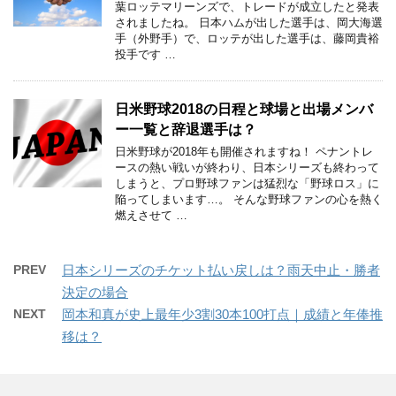
葉ロッテマリーンズで、トレードが成立したと発表
されましたね。 日本ハムが出した選手は、岡大海選
手（外野手）で、ロッテが出した選手は、藤岡貴裕
投手です …
日米野球2018の日程と球場と出場メンバ
ー一覧と辞退選手は？
日米野球が2018年も開催されますね！ ペナントレ
ースの熱い戦いが終わり、日本シリーズも終わって
しまうと、プロ野球ファンは猛烈な「野球ロス」に
陥ってしまいます…。 そんな野球ファンの心を熱く
燃えさせて …
PREV
日本シリーズのチケット払い戻しは？雨天中止・勝者
決定の場合
NEXT
岡本和真が史上最年少3割30本100打点｜成績と年俸推
移は？