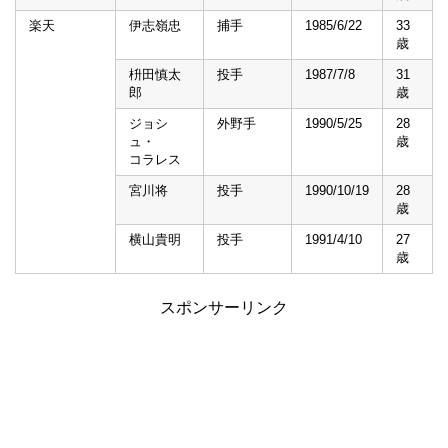
楽天
伊志嶺忠
捕手
1985/6/22
33
歳
枡田慎太
投手
1987/7/8
31
郎
歳
ジョシ
外野手
1990/5/25
28
ュ・
歳
コラレス
宮川将
投手
1990/10/19
28
歳
横山貴明
投手
1991/4/10
27
歳
スポンサーリンク