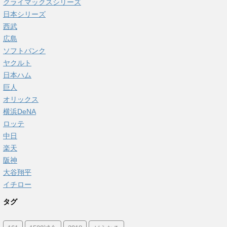
クライマックスシリーズ
日本シリーズ
西武
広島
ソフトバンク
ヤクルト
日本ハム
巨人
オリックス
横浜DeNA
ロッテ
中日
楽天
阪神
大谷翔平
イチロー
タグ