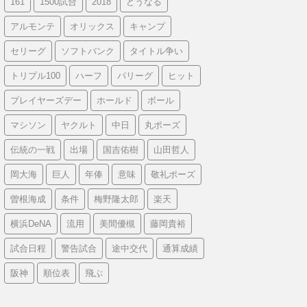
161
1500試合
2018
どうなる
アルモンテ
オリックス
キャンプ
セリーグ
ソフトバンク
タイトル争い
トリプル100
ハーフ
パリーグ
ヒット
プレイヤーズデー
ホールド
ボール
マシソン
ヤクルト
中日
丸ポーズ
伝統の一戦
出場
国吉佑樹
山田哲人
岡大海
巨人
年俸
意味
敬礼ポーズ
曽根海成
条件
梅野隆太郎
楽天
横浜DeNA
流用
美間優槻
藤岡貴裕
試合日程
警告試合
途中交代
通算成績
阪神
順位表
飛ぶ