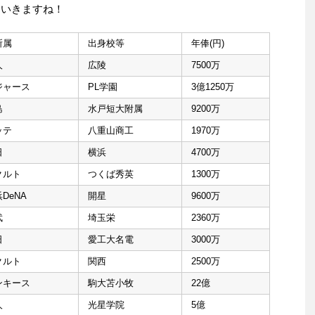
ていきますね！
所属
出身校等
年俸(円)
人
広陵
7500万
ジャース
PL学園
3億1250万
島
水戸短大附属
9200万
ッテ
八重山商工
1970万
日
横浜
4700万
クルト
つくば秀英
1300万
DeNA
開星
9600万
武
埼玉栄
2360万
日
愛工大名電
3000万
クルト
関西
2500万
ンキース
駒大苫小牧
22億
人
光星学院
5億