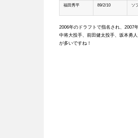
福田秀平
89/2/10
ソ
2006年のドラフトで指名され、20
中将大投手、前田健太投手、坂本勇人
が多いですね！