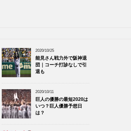
2020/10/25
能見さん戦力外で阪神退
団｜コーチ打診なしで引
退も
2020/10/11
巨人の優勝の最短2020は
いつ？巨人優勝予想日
は？