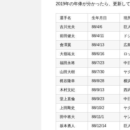
2019年の年俸が分かったら、更新し
選手名
生年月日
現
吉川光夫
88/4/6
巨
前田健太
88/4/11
ド
會澤翼
88/4/13
広
大嶺祐太
88/6/16
ロ
福田永将
88/7/23
中
山田大樹
88/7/30
ヤ
梶谷隆幸
88/8/28
横浜
木村文紀
88/9/13
西
堂上直倫
88/9/23
中
上田剛史
88/10/2
ヤ
田中将大
88/11/1
ヤ
坂本勇人
88/12/14
巨