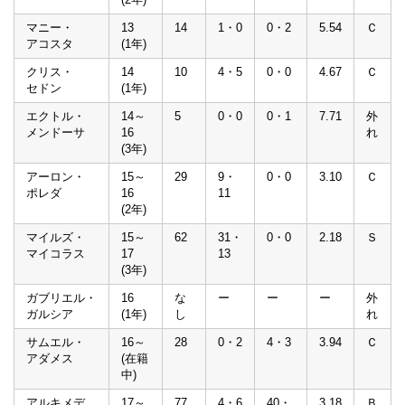
マニー・
13
14
1・0
0・2
5.54
Ｃ
アコスタ
(1年)
クリス・
14
10
4・5
0・0
4.67
Ｃ
セドン
(1年)
エクトル・
14～
5
0・0
0・1
7.71
外
メンドーサ
16
れ
(3年)
アーロン・
15～
29
9・
0・0
3.10
Ｃ
ポレダ
16
11
(2年)
マイルズ・
15～
62
31・
0・0
2.18
Ｓ
マイコラス
17
13
(3年)
ガブリエル・
16
な
ー
ー
ー
外
ガルシア
(1年)
し
れ
サムエル・
16～
28
0・2
4・3
3.94
Ｃ
アダメス
(在籍
中)
アルキメデ
17～
77
4・6
40・
3.18
Ｂ