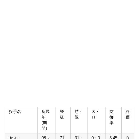
投手名
所属
登
勝・
Ｓ・
防
評
年
板
敗
Ｈ
御
価
(期
率
間)
セス・
08～
71
31・
0・0
3.45
Ｂ