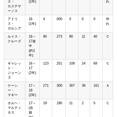
ス・
(1年)
れ
カステヤ
ーノス
アドリ
16
4
.000
0
0
0
外
ス・
(1年)
れ
ガルシア
ルイス・
16～
90
.273
80
11
40
Ｃ
クルーズ
17途
中
(約1
年)
ギャレッ
16～
123
.251
109
24
68
Ｃ
ト・
17
ジョーン
(2年)
ズ
ケーシ
17～
271
.300
307
39
161
Ａ
ー・
18
マギー
(2年)
ホルヘ・
17～
19
.180
11
2
5
Ｃ
マルティ
(在
ネス
籍