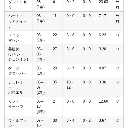
ダン・ミセ
05
4
0・2
0・0
23.63
外
リ
(1年)
れ
バート・
05
11
0・0
0・0
7.17
外
ミアディッ
(1年)
れ
チ
スコット・
05
22
6・8
0・0
6.22
Ｃ
マレン
(1年)
姜建銘
05～
27
5・6
0・0
3.20
Ｃ
(ジャン・
08
チェンミン)
(4年)
ゲーリー・
06
20
5・7
0・0
4.97
Ｃ
グローバー
(1年)
ジェレミ
06～
35
10・
0・0
3.36
Ｂ
ー・
07
12
パウエル
(2年)
リン・
06～
2
0・0
0・0
12.60
Ｃ
イーハウ
13
(8年)
ウィルフィ
07～
30
8・4
0・2
3.67
Ｃ
ン・
10