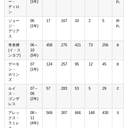
ー・
(1年)
れ
ディロ
ン
ジョー
06
17
.167
10
2
5
外
ジ・
(1年)
れ
アリア
ス
李承燁
06～
458
.275
421
73
256
Ｂ
(イ・ス
10
ンヨプ)
(5年)
デーモ
07
124
.257
95
12
45
Ｂ
ン・
(1年)
ホリン
ズ
ルイ
07～
57
.283
53
5
29
Ｃ
ス・
08
ゴンザ
(2年)
レス
アレッ
08～
569
.307
666
148
430
Ｓ
クス・
11
ラミレ
(4年)