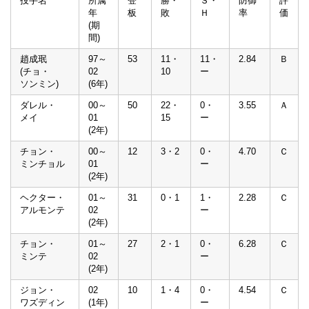
投手名
所属
登
勝・
Ｓ・
防御
評
年
板
敗
Ｈ
率
価
(期
間)
趙成珉
97～
53
11・
11・
2.84
Ｂ
(チョ・
02
10
ー
ソンミン)
(6年)
ダレル・
00～
50
22・
0・
3.55
Ａ
メイ
01
15
ー
(2年)
チョン・
00～
12
3・2
0・
4.70
Ｃ
ミンチョル
01
ー
(2年)
ヘクター・
01～
31
0・1
1・
2.28
Ｃ
アルモンテ
02
ー
(2年)
チョン・
01～
27
2・1
0・
6.28
Ｃ
ミンテ
02
ー
(2年)
ジョン・
02
10
1・4
0・
4.54
Ｃ
ワズディン
(1年)
ー