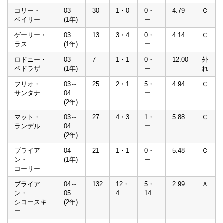
コリー・
03
30
1・0
0・
4.79
Ｃ
ベイリー
(1年)
ー
ゲーリー・
03
13
3・4
0・
4.14
Ｃ
ラス
(1年)
ー
ロドニー・
03
7
1・1
0・
12.00
外
ペドラザ
(1年)
ー
れ
フリオ・
03～
25
2・1
5・
4.94
Ｃ
サンタナ
04
ー
(2年)
マット・
03～
27
4・3
1・
5.88
Ｃ
ランデル
04
ー
(2年)
ブライア
04
21
1・1
0・
5.48
Ｃ
ン・
(1年)
ー
コーリー
ブライア
04～
132
12・
5・
2.99
Ａ
ン・
05
4
14
シコースキ
(2年)
ー