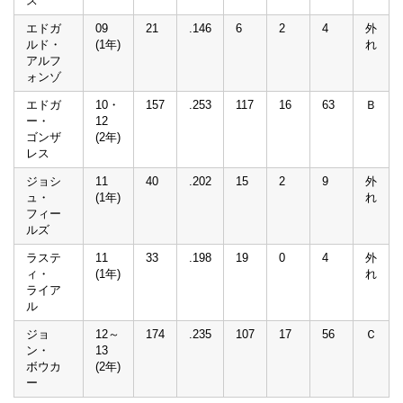
ス
エドガ
09
21
.146
6
2
4
外
ルド・
(1年)
れ
アルフ
ォンゾ
エドガ
10・
157
.253
117
16
63
Ｂ
ー・
12
ゴンザ
(2年)
レス
ジョシ
11
40
.202
15
2
9
外
ュ・
(1年)
れ
フィー
ルズ
ラステ
11
33
.198
19
0
4
外
ィ・
(1年)
れ
ライア
ル
ジョ
12～
174
.235
107
17
56
Ｃ
ン・
13
ボウカ
(2年)
ー