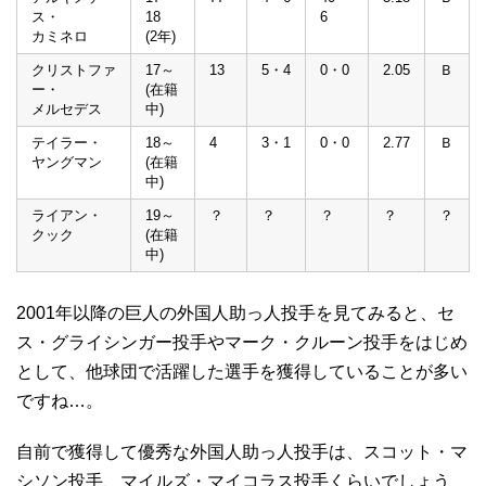
ス・
18
6
カミネロ
(2年)
クリストファ
17～
13
5・4
0・0
2.05
Ｂ
ー・
(在籍
メルセデス
中)
テイラー・
18～
4
3・1
0・0
2.77
Ｂ
ヤングマン
(在籍
中)
ライアン・
19～
？
？
？
？
？
クック
(在籍
中)
2001年以降の巨人の外国人助っ人投手を見てみると、セ
ス・グライシンガー投手やマーク・クルーン投手をはじめ
として、他球団で活躍した選手を獲得していることが多い
ですね…。
自前で獲得して優秀な外国人助っ人投手は、スコット・マ
シソン投手、マイルズ・マイコラス投手くらいでしょう