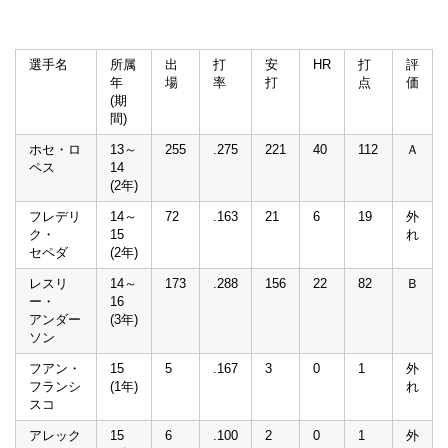
選手名
所属
出
打
安
HR
打
評
年
場
率
打
点
価
(期
間)
ホセ・ロ
13～
255
.275
221
40
112
Ａ
ペス
14
(2年)
フレデリ
14～
72
.163
21
6
19
外
ク・
15
れ
セペダ
(2年)
レスリ
14～
173
.288
156
22
82
Ｂ
ー・
16
アンダー
(3年)
ソン
フアン・
15
5
.167
3
0
1
外
フランシ
(1年)
れ
スコ
アレック
15
6
.100
2
0
1
外