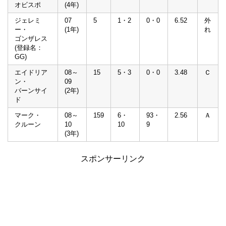
オビスポ
(4年)
ジェレミ
07
5
1・2
0・0
6.52
外
ー・
(1年)
れ
ゴンザレス
(登録名：
GG)
エイドリア
08～
15
5・3
0・0
3.48
Ｃ
ン・
09
バーンサイ
(2年)
ド
マーク・
08～
159
6・
93・
2.56
Ａ
クルーン
10
10
9
(3年)
スポンサーリンク