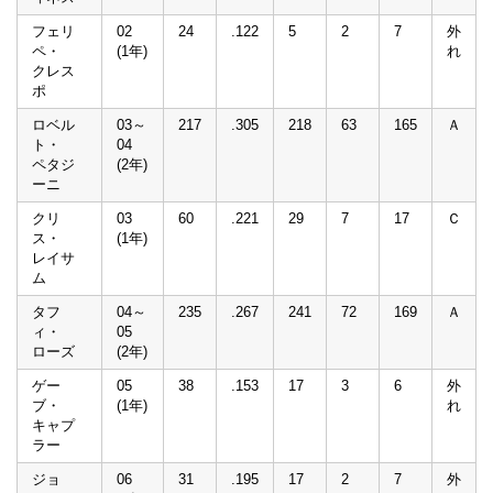
フェリ
02
24
.122
5
2
7
外
ペ・
(1年)
れ
クレス
ポ
ロベル
03～
217
.305
218
63
165
Ａ
ト・
04
ペタジ
(2年)
ーニ
クリ
03
60
.221
29
7
17
Ｃ
ス・
(1年)
レイサ
ム
タフ
04～
235
.267
241
72
169
Ａ
ィ・
05
ローズ
(2年)
ゲー
05
38
.153
17
3
6
外
ブ・
(1年)
れ
キャプ
ラー
ジョ
06
31
.195
17
2
7
外