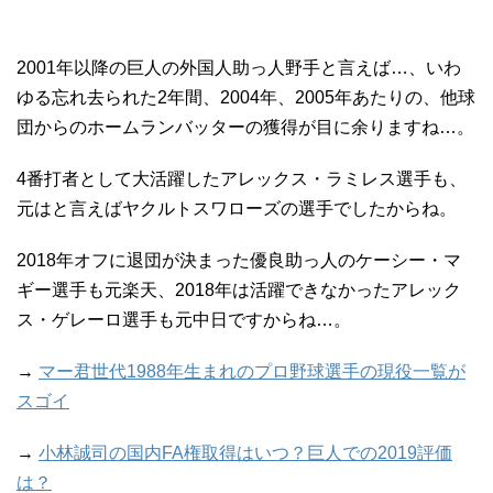
2001年以降の巨人の外国人助っ人野手と言えば…、いわ
ゆる忘れ去られた2年間、2004年、2005年あたりの、他球
団からのホームランバッターの獲得が目に余りますね…。
4番打者として大活躍したアレックス・ラミレス選手も、
元はと言えばヤクルトスワローズの選手でしたからね。
2018年オフに退団が決まった優良助っ人のケーシー・マ
ギー選手も元楽天、2018年は活躍できなかったアレック
ス・ゲレーロ選手も元中日ですからね…。
→
マー君世代1988年生まれのプロ野球選手の現役一覧が
スゴイ
→
小林誠司の国内FA権取得はいつ？巨人での2019評価
は？