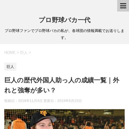
プロ野球バカ一代
プロ野球ファンでプロ野球バカの私が、各球団の情報満載でお送りしま
す。
HOME
>
巨人
>
巨人
巨人の歴代外国人助っ人の成績一覧｜外
れと強奪が多い？
投稿日：2018年11月4日 更新日：
2019年6月23日