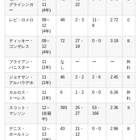
グライシンガ
11
22
ー
(4年)
レビ・ロメロ
09～
48
2・3
11・
2.72
Ｃ
12
8
(4年)
ディッキー・
09～
72
27・
0・0
3.19
Ｂ
ゴンザレス
12
19
(4年)
ブライアン・
11
な
ー
ー
ー
外
バニスター
(1年)
し
れ
ジョナサン・
11
46
2・2
2・6
2.45
Ｂ
アルバラデホ
(1年)
カルロス・
11
6
1・2
0・0
6.26
外
トーレス
(1年)
れ
スコット・
12～
393
25・
53・
2.36
Ｓ
マシソン
(在籍
27
166
中)
デニス・
12～
43
21・
0・0
2.96
Ｂ
ホールトン
13
12
(2年)