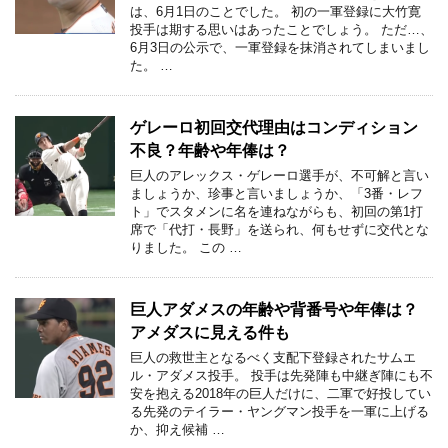
は、6月1日のことでした。 初の一軍登録に大竹寛
投手は期する思いはあったことでしょう。 ただ…、
6月3日の公示で、一軍登録を抹消されてしまいまし
た。 …
ゲレーロ初回交代理由はコンディション
不良？年齢や年俸は？
巨人のアレックス・ゲレーロ選手が、不可解と言い
ましょうか、珍事と言いましょうか、「3番・レフ
ト」でスタメンに名を連ねながらも、初回の第1打
席で「代打・長野」を送られ、何もせずに交代とな
りました。 この …
巨人アダメスの年齢や背番号や年俸は？
アメダスに見える件も
巨人の救世主となるべく支配下登録されたサムエ
ル・アダメス投手。 投手は先発陣も中継ぎ陣にも不
安を抱える2018年の巨人だけに、二軍で好投してい
る先発のテイラー・ヤングマン投手を一軍に上げる
か、抑え候補 …