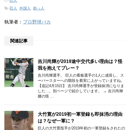
-
巨人
-
巨人
,
外国人
,
助っ人
執筆者：
プロ野球バカ
関連記事
吉川尚輝が2019途中交代多い理由は？怪
我を抱えてプレー？
吉川尚輝選手。 巨人の看板選手の1人に成長し、ス
ーパースターへの階段を着実に上がっていますね。
【追記4月15日】 吉川尚輝選手が登録抹消になりま
した…。別ページで紹介しています。 → 吉川尚輝
腰の怪 …
大竹寛が2019初一軍登録も即抹消の理由
は？なぜ一軍に？
巨人の大竹寛投手が2019年初の一軍登録をされたの