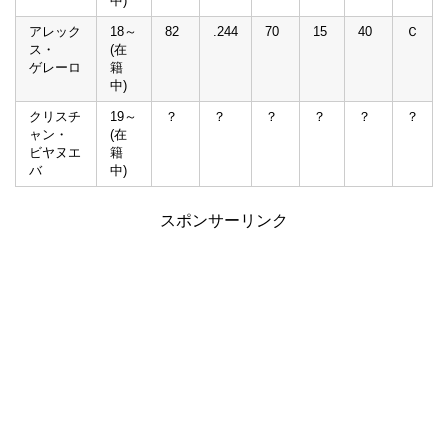
中)
アレック
18～
82
.244
70
15
40
Ｃ
ス・
(在
ゲレーロ
籍
中)
クリスチ
19～
？
？
？
？
？
？
ャン・
(在
ビヤヌエ
籍
バ
中)
スポンサーリンク