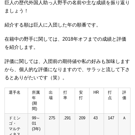
巨人の歴代外国人助っ人野手の名前や主な成績を振り返り
ましょう！
紹介する順は巨人に入団した年の順番です。
在籍中の野手に関しては、2018年オフまでの成績と評価
を紹介します。
評価に関しては、入団前の期待値や私の好みも加味します
から、個人的な評価になりますので、サラッと流して下さ
るとありがたいです（笑）。
選手名
所属
出
打
安
HR
打
評
年
場
率
打
点
価
(期
間)
ドミン
99～
275
.291
209
43
147
Ａ
ゴ・
01
マルテ
(3年)
ィネス