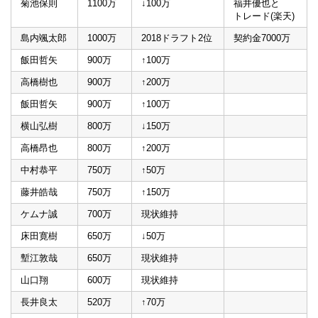
菊池保則
1100万
↓100万
福井優也と
トレード(楽天)
島内颯太郎
1000万
2018ドラフト2位
契約金7000万
飯田哲矢
900万
↑100万
高橋樹也
900万
↑200万
飯田哲矢
900万
↑100万
横山弘樹
800万
↓150万
高橋昂也
800万
↑200万
中村恭平
750万
↑50万
藤井皓哉
750万
↑150万
ケムナ誠
700万
現状維持
床田寛樹
650万
↓50万
塹江敦哉
650万
現状維持
山口翔
600万
現状維持
長井良太
520万
↑70万