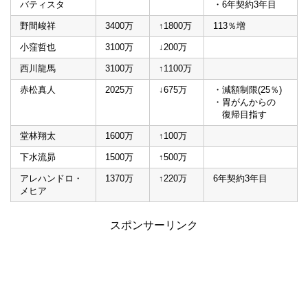
バティスタ
・6年契約3年目
野間峻祥
3400万
↑1800万
113％増
小窪哲也
3100万
↓200万
西川龍馬
3100万
↑1100万
赤松真人
2025万
↓675万
・減額制限(25％)
・胃がんからの
復帰目指す
堂林翔太
1600万
↑100万
下水流昴
1500万
↑500万
アレハンドロ・
1370万
↑220万
6年契約3年目
メヒア
スポンサーリンク