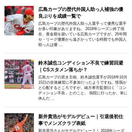
広島カープの歴代外国人助っ人補強の優
良ぶりを成績一覧で
広島カープの歴代外国人助っ人選手って優秀な選手
が多い印象がありますね。 2018年シーズン終了現
在、黄金期を築いている広島カープですが、25年間
セ・リーグ優勝から遠ざかっている時期でも外国人
助っ人は優 …
鈴木誠也コンディション不良で練習回避
｜CSスタメン落ちか？
広島カープの若き主砲、鈴木誠也選手が2018年10月
15日の全体練習に不参加だったようですね。怪我か
と心配するところですが、緒方孝市監督曰く「コン
ディション不良」とのこと。 病院に行ったか、単に
休んだ …
新井貴浩がモデルデビュー｜引退後初仕
事でメンズクラブ表紙
新井貴浩さんがモデルデビュー？！ 2018年シーズ