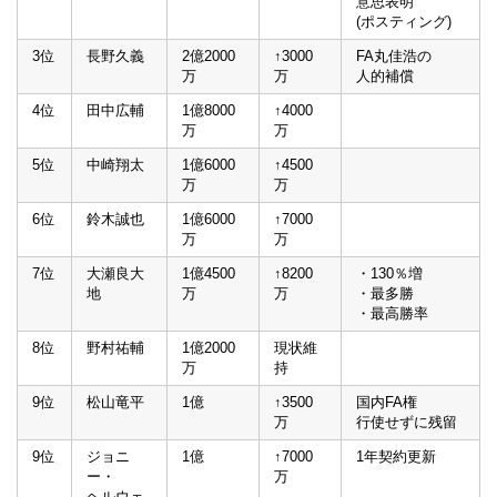
意思表明
(ポスティング)
3位
長野久義
2億2000
↑3000
FA丸佳浩の
万
万
人的補償
4位
田中広輔
1億8000
↑4000
万
万
5位
中崎翔太
1億6000
↑4500
万
万
6位
鈴木誠也
1億6000
↑7000
万
万
7位
大瀬良大
1億4500
↑8200
・130％増
地
万
万
・最多勝
・最高勝率
8位
野村祐輔
1億2000
現状維
万
持
9位
松山竜平
1億
↑3500
国内FA権
万
行使せずに残留
9位
ジョニ
1億
↑7000
1年契約更新
ー・
万
ヘルウェ