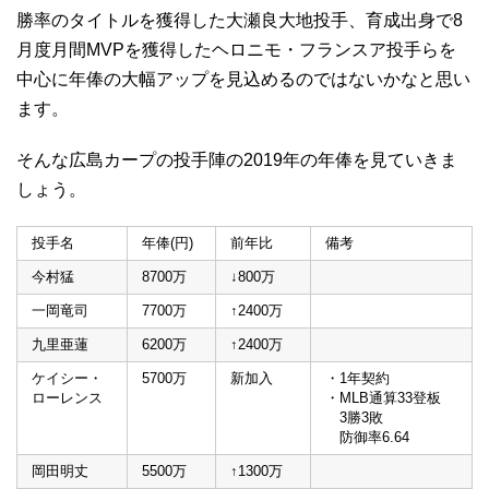
勝率のタイトルを獲得した大瀬良大地投手、育成出身で8
月度月間MVPを獲得したヘロニモ・フランスア投手らを
中心に年俸の大幅アップを見込めるのではないかなと思い
ます。
そんな広島カープの投手陣の2019年の年俸を見ていきま
しょう。
投手名
年俸(円)
前年比
備考
今村猛
8700万
↓800万
一岡竜司
7700万
↑2400万
九里亜蓮
6200万
↑2400万
ケイシー・
5700万
新加入
・1年契約
ローレンス
・MLB通算33登板
3勝3敗
防御率6.64
岡田明丈
5500万
↑1300万