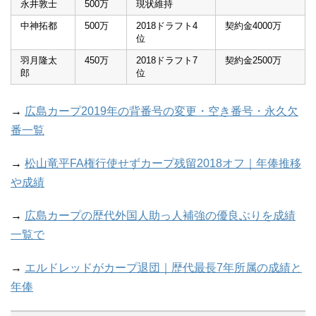
永井敦士
500万
現状維持
中神拓都
500万
2018ドラフト4
契約金4000万
位
羽月隆太
450万
2018ドラフト7
契約金2500万
郎
位
→
広島カープ2019年の背番号の変更・空き番号・永久欠
番一覧
→
松山竜平FA権行使せずカープ残留2018オフ｜年俸推移
や成績
→
広島カープの歴代外国人助っ人補強の優良ぶりを成績
一覧で
→
エルドレッドがカープ退団｜歴代最長7年所属の成績と
年俸