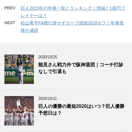
PREV
巨人2019年の年俸一覧とランキング｜増減と1億円プ
レイヤーは？
NEXT
松山竜平FA権行使せずカープ残留2018オフ｜年俸推
移や成績
2020/10/25
能見さん戦力外で阪神退団｜コーチ打診
なしで引退も
2020/10/11
巨人の優勝の最短2020はいつ？巨人優勝
予想日は？