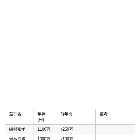
選手名
年俸
前年比
備考
(円)
磯村嘉孝
1100万
↑250万
岩本貴裕
1000万
↓100万