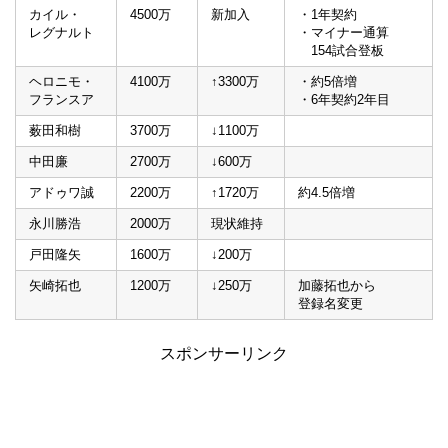
カイル・
4500万
新加入
・1年契約
レグナルト
・マイナー通算
154試合登板
ヘロニモ・
4100万
↑3300万
・約5倍増
フランスア
・6年契約2年目
薮田和樹
3700万
↓1100万
中田廉
2700万
↓600万
アドゥワ誠
2200万
↑1720万
約4.5倍増
永川勝浩
2000万
現状維持
戸田隆矢
1600万
↓200万
矢崎拓也
1200万
↓250万
加藤拓也から
登録名変更
スポンサーリンク