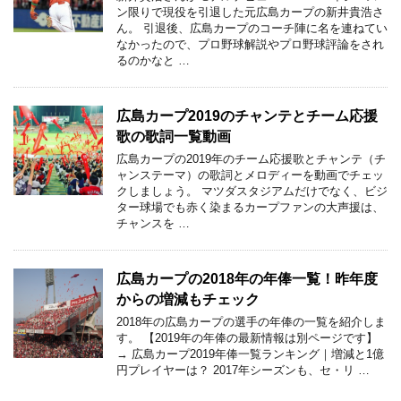
ン限りで現役を引退した元広島カープの新井貴浩さ
ん。 引退後、広島カープのコーチ陣に名を連ねてい
なかったので、プロ野球解説やプロ野球評論をされ
るのかなと …
広島カープ2019のチャンテとチーム応援
歌の歌詞一覧動画
広島カープの2019年のチーム応援歌とチャンテ（チ
ャンステーマ）の歌詞とメロディーを動画でチェッ
クしましょう。 マツダスタジアムだけでなく、ビジ
ター球場でも赤く染まるカープファンの大声援は、
チャンスを …
広島カープの2018年の年俸一覧！昨年度
からの増減もチェック
2018年の広島カープの選手の年俸の一覧を紹介しま
す。 【2019年の年俸の最新情報は別ページです】
→ 広島カープ2019年俸一覧ランキング｜増減と1億
円プレイヤーは？ 2017年シーズンも、セ・リ …