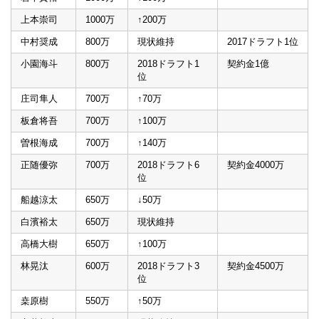
上本崇司
1000万
↑200万
中村奨成
800万
現状維持
2017ドラフト1位
小園海斗
800万
2018ドラフト1
契約金1億
位
庄司隼人
700万
↑70万
板倉将吾
700万
↑100万
曽根海成
700万
↑140万
正随優弥
700万
2018ドラフト6
契約金4000万
位
船越涼太
650万
↓50万
白濱裕太
650万
現状維持
高橋大樹
650万
↑100万
林晃汰
600万
2018ドラフト3
契約金4500万
位
桒原樹
550万
↑50万