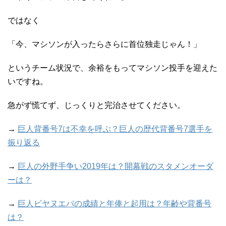
ではなく
「今、マシソンが入ったらさらに首位独走じゃん！」
というチーム状況で、余裕をもってマシソン投手を迎えた
いですね。
急がず慌てず、じっくりと完治させてください。
→
巨人背番号7は不幸を呼ぶ？巨人の歴代背番号7選手を
振り返る
→
巨人の外野手争い2019年は？開幕戦のスタメンオーダ
ーは？
→
巨人ビヤヌエバの成績と年俸と起用は？年齢や背番号
は？