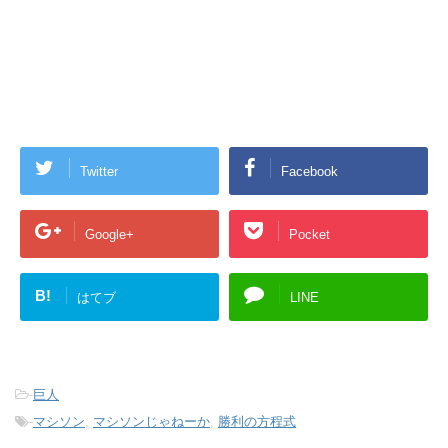
Twitter
Facebook
Google+
Pocket
B!
はてブ
LINE
-
巨人
-
マシソン
,
マシソンじゃねーか
,
勝利の方程式