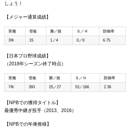
しょう！
【メジャー通算成績】
実働
登板
勝／敗
Ｓ／Ｈ
防御率
3年
15
1／4
0／0
6.75
【日本プロ野球成績】
（2018年シーズン終了時点）
実働
登板
勝／敗
Ｓ／Ｈ
防御率
7年
393
25／27
53／166
2.36
【NPBでの獲得タイトル】
最優秀中継ぎ投手（2013、2016）
【NPBでの年俸推移】