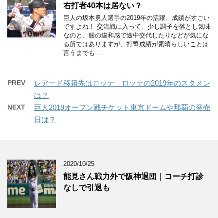
右打者40本は居ない？
巨人の坂本勇人選手の2019年の活躍、成績がすごい
ですよね！ 交流戦に入って、少し調子を落とし気味
なのと、腰の違和感で途中交代したりなどが気にな
る所ではありますが、打撃成績が素晴らしいことは
言うまでも …
PREV
レアード移籍先はロッテ｜ロッテの2019年のスタメン
は？
NEXT
巨人2019オープン戦チケット東京ドームや那覇の発売
日は？
2020/10/25
能見さん戦力外で阪神退団｜コーチ打診
なしで引退も