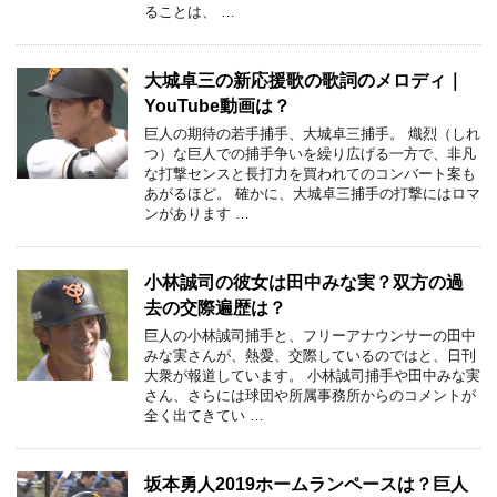
ることは、 …
大城卓三の新応援歌の歌詞のメロディ｜
YouTube動画は？
巨人の期待の若手捕手、大城卓三捕手。 熾烈（しれ
つ）な巨人での捕手争いを繰り広げる一方で、非凡
な打撃センスと長打力を買われてのコンバート案も
あがるほど。 確かに、大城卓三捕手の打撃にはロマ
ンがあります …
小林誠司の彼女は田中みな実？双方の過
去の交際遍歴は？
巨人の小林誠司捕手と、フリーアナウンサーの田中
みな実さんが、熱愛、交際しているのではと、日刊
大衆が報道しています。 小林誠司捕手や田中みな実
さん、さらには球団や所属事務所からのコメントが
全く出てきてい …
坂本勇人2019ホームランペースは？巨人