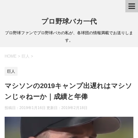
プロ野球バカ一代
プロ野球ファンでプロ野球バカの私が、各球団の情報満載でお送りしま
す。
HOME
>
巨人
>
巨人
マシソンの2019キャンプ出遅れはマシソ
ンじゃねーか｜成績と年俸
投稿日：2019年1月16日 更新日：
2019年2月18日