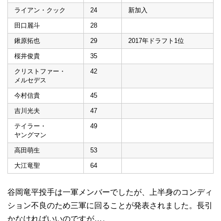
ライアン・クック
24
新加入
田口麗斗
28
鍬原拓也
29
2017年ドラフト1位
桜井俊貴
35
クリストファー・
42
メルセデス
今村信貴
45
吉川光夫
47
テイラー・
49
ヤングマン
高田萌生
53
大江竜聖
64
谷岡竜平投手は一軍メンバーでしたが、上半身のコンディ
ション不良のため三軍に回ることが発表されました。長引
かなければいいのですが…。