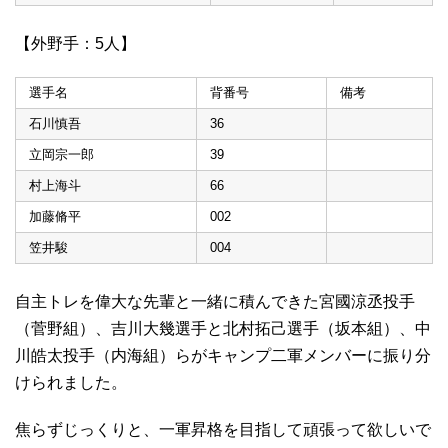
【外野手：5人】
選手名
背番号
備考
石川慎吾
36
立岡宗一郎
39
村上海斗
66
加藤脩平
002
笠井駿
004
自主トレを偉大な先輩と一緒に積んできた宮國涼丞投手
（菅野組）、吉川大幾選手と北村拓己選手（坂本組）、中
川皓太投手（内海組）らがキャンプ二軍メンバーに振り分
けられました。
焦らずじっくりと、一軍昇格を目指して頑張って欲しいで