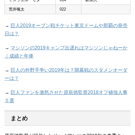
荒井颯太
022
→
巨人2019オープン戦チケット東京ドームや那覇の発売
日は？
→
マシソンの2019キャンプ出遅れはマシソンじゃねーか
｜成績と年俸
→
巨人の外野手争い2019年は？開幕戦のスタメンオーダ
ーは？
→
巨人ファンを激怒させた原辰徳監督2018オフ補強人事
５選
まとめ