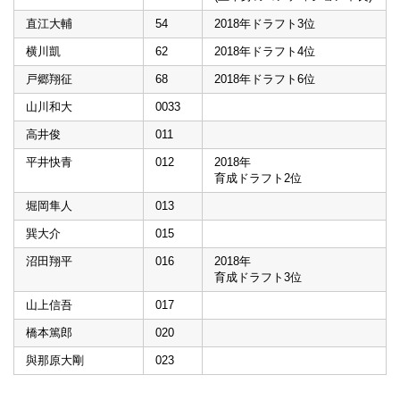
直江大輔
54
2018年ドラフト3位
横川凱
62
2018年ドラフト4位
戸郷翔征
68
2018年ドラフト6位
山川和大
0033
高井俊
011
平井快青
012
2018年
育成ドラフト2位
堀岡隼人
013
巽大介
015
沼田翔平
016
2018年
育成ドラフト3位
山上信吾
017
橋本篤郎
020
與那原大剛
023