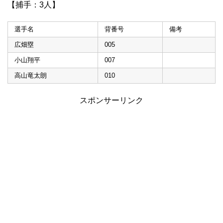
【捕手：3人】
選手名
背番号
備考
広畑塁
005
小山翔平
007
高山竜太朗
010
スポンサーリンク