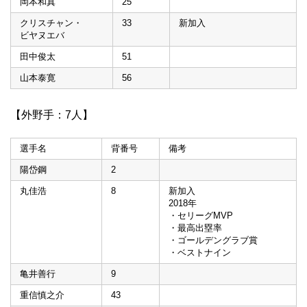
岡本和真
25
クリスチャン・
33
新加入
ビヤヌエバ
田中俊太
51
山本泰寛
56
【外野手：7人】
選手名
背番号
備考
陽岱鋼
2
丸佳浩
8
新加入
2018年
・セリーグMVP
・最高出塁率
・ゴールデングラブ賞
・ベストナイン
亀井善行
9
重信慎之介
43