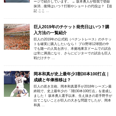
ージで紹介しています。 → 坂本勇人が怪我で登録
抹消…復帰はいつ？打順やショートの代役は？ 【追
記 ここ …
巨人2019年のチケット発売日はいつ？購
入方法の一覧紹介
巨人の2019年の公式戦（ペナントレース）のチケッ
トを確実に購入したいなら！ プロ野球12球団の中
でも随一の人気を誇り、本拠地東京ドームでの試合
は常に満員になり、さらにビジターでの試合も巨人
戦だけチケ …
岡本和真が史上最年少3割30本100打点｜
成績と年俸推移は？
巨人の若き主砲、岡本和真選手が2018年シーズン最
終戦で、史上最年少の「3割30本100打点」を達成し
ました！ 坂本勇人選手以来、生え抜きの若手野手が
出てこないことが巨人の大きな問題でしたが、岡本
和真 …