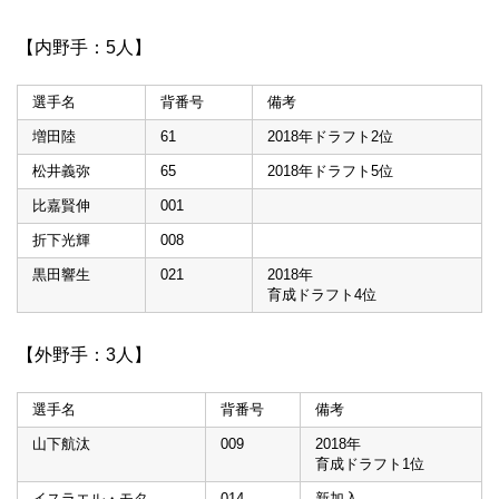
【内野手：5人】
選手名
背番号
備考
増田陸
61
2018年ドラフト2位
松井義弥
65
2018年ドラフト5位
比嘉賢伸
001
折下光輝
008
黒田響生
021
2018年
育成ドラフト4位
【外野手：3人】
選手名
背番号
備考
山下航汰
009
2018年
育成ドラフト1位
イスラエル・モタ
014
新加入