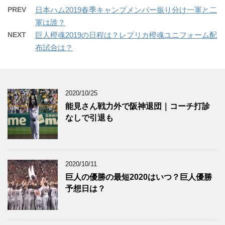
PREV
日本ハム2019春季キャンプメンバー振り分け一軍と二
軍は誰？
NEXT
巨人橙魂2019の日程は？レプリカ橙魂ユニフォーム配
布試合は？
2020/10/25
能見さん戦力外で阪神退団｜コーチ打診
なしで引退も
2020/10/11
巨人の優勝の最短2020はいつ？巨人優勝
予想日は？