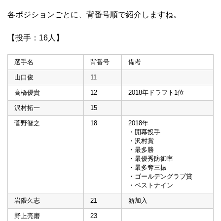
各ポジションごとに、背番号順で紹介しますね。
【投手：16人】
選手名
背番号
備考
山口俊
11
高橋優貴
12
2018年ドラフト1位
沢村拓一
15
菅野智之
18
2018年
・開幕投手
・沢村賞
・最多勝
・最優秀防御率
・最多奪三振
・ゴールデングラブ賞
・ベストナイン
岩隈久志
21
新加入
野上亮磨
23