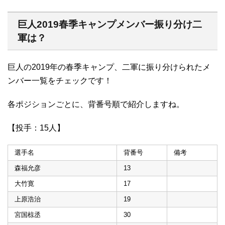
巨人2019春季キャンプメンバー振り分け二
軍は？
巨人の2019年の春季キャンプ、二軍に振り分けられたメ
ンバー一覧をチェックです！
各ポジションごとに、背番号順で紹介しますね。
【投手：15人】
選手名
背番号
備考
森福允彦
13
大竹寛
17
上原浩治
19
宮国椋丞
30