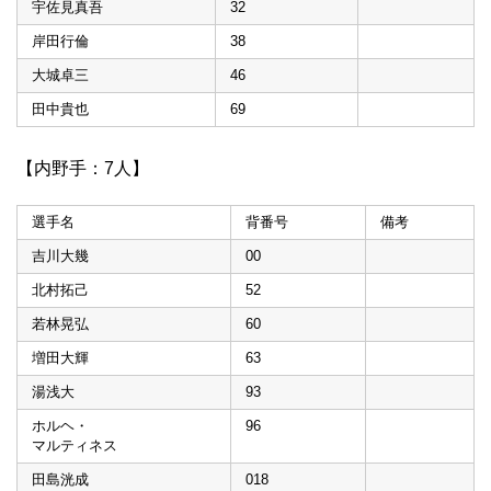
宇佐見真吾
32
岸田行倫
38
大城卓三
46
田中貴也
69
【内野手：7人】
選手名
背番号
備考
吉川大幾
00
北村拓己
52
若林晃弘
60
増田大輝
63
湯浅大
93
ホルヘ・
96
マルティネス
田島洸成
018