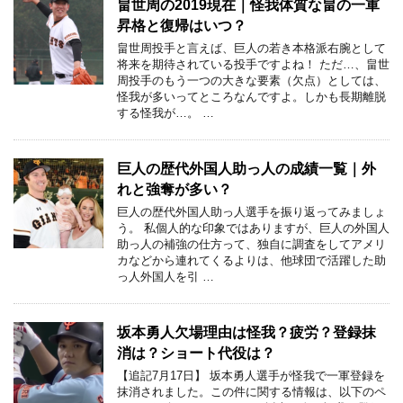
畠世周の2019現在｜怪我体質な畠の一軍
昇格と復帰はいつ？
畠世周投手と言えば、巨人の若き本格派右腕として
将来を期待されている投手ですよね！ ただ…、畠世
周投手のもう一つの大きな要素（欠点）としては、
怪我が多いってところなんですよ。しかも長期離脱
する怪我が…。 …
巨人の歴代外国人助っ人の成績一覧｜外
れと強奪が多い？
巨人の歴代外国人助っ人選手を振り返ってみましょ
う。 私個人的な印象ではありますが、巨人の外国人
助っ人の補強の仕方って、独自に調査をしてアメリ
カなどから連れてくるよりは、他球団で活躍した助
っ人外国人を引 …
坂本勇人欠場理由は怪我？疲労？登録抹
消は？ショート代役は？
【追記7月17日】 坂本勇人選手が怪我で一軍登録を
抹消されました。この件に関する情報は、以下のペ