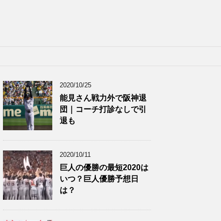
2020/10/25
能見さん戦力外で阪神退
団｜コーチ打診なしで引
退も
2020/10/11
巨人の優勝の最短2020は
いつ？巨人優勝予想日
は？