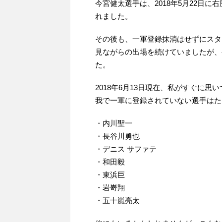
今宮健太選手は、2018年5月22日
れました。
その後も、一軍登録抹消はせずにスタ
見ながらの出場を続けていましたが、
た。
2018年6月13日現在、私がすぐに
我で一軍に登録されていない選手はた
・内川聖一
・長谷川勇也
・デニス サファテ
・和田毅
・東浜巨
・岩嵜翔
・五十嵐亮太