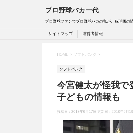
プロ野球バカ一代
プロ野球ファンでプロ野球バカの私が、各球団の
サイトマップ
運営者情報
HOME
>
ソフトバンク
>
ソフトバンク
今宮健太が怪我で
子どもの情報も
投稿日：2018年6月17日 更新日：
2018年9月1