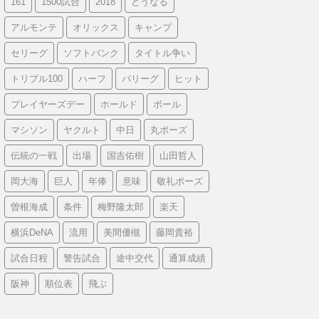
161
1500試合
2018
どうなる
アルモンテ
オリックス
キャンプ
セリーグ
ソフトバンク
タイトル争い
トリプル100
ハーフ
パリーグ
ヒット
プレイヤーズデー
ホールド
ボール
マシソン
ヤクルト
中日
丸ポーズ
伝統の一戦
出場
国吉佑樹
山田哲人
岡大海
巨人
年俸
意味
敬礼ポーズ
曽根海成
条件
梅野隆太郎
楽天
横浜DeNA
流用
美間優槻
藤岡貴裕
試合日程
警告試合
途中交代
通算成績
阪神
順位表
飛ぶ