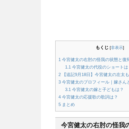
もくじ
[
非表示
]
1
今宮健太の右肘の怪我の状態と復
1.1
今宮健太の代役のショートは
2
【追記9月18日】今宮健太の左太
3
今宮健太のプロフィール｜嫁さん
3.1
今宮健太の嫁と子どもは？
4
今宮健太の応援歌の歌詞は？
5
まとめ
今宮健太の右肘の怪我