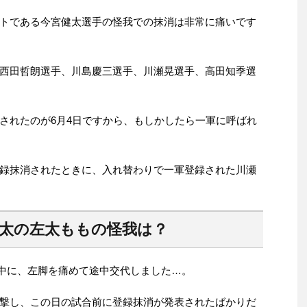
トである今宮健太選手の怪我での抹消は非常に痛いです
西田哲朗選手、川島慶三選手、川瀬晃選手、高田知季選
されたのが6月4日ですから、もしかしたら一軍に呼ばれ
録抹消されたときに、入れ替わりで一軍登録された川瀬
健太の左太ももの怪我は？
試合中に、左脚を痛めて途中交代しました…。
撃し、この日の試合前に登録抹消が発表されたばかりだ