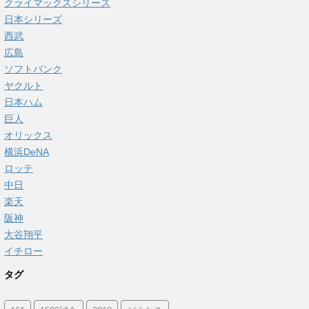
クライマックスシリーズ
日本シリーズ
西武
広島
ソフトバンク
ヤクルト
日本ハム
巨人
オリックス
横浜DeNA
ロッテ
中日
楽天
阪神
大谷翔平
イチロー
タグ