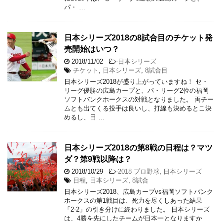
パ・ …
日本シリーズ2018の8試合目のチケット発
売開始はいつ？
2018/11/02
-
日本シリーズ
チケット
,
日本シリーズ
,
8試合目
日本シリーズ2018が盛り上がっていますね！ セ・
リーグ優勝の広島カープと、パ・リーグ2位の福岡
ソフトバンクホークスの対戦となりました。 両チー
ムとも出てくる投手は良いし、打線も決めるとこ決
めるし、日 …
日本シリーズ2018の第8戦の日程は？マツ
ダ？第9戦以降は？
2018/10/29
-
2018 プロ野球
,
日本シリーズ
日程
,
日本シリーズ
,
8試合
日本シリーズ2018、広島カープvs福岡ソフトバンク
ホークスの第1戦目は、死力を尽くしあった結果
「2-2」の引き分けに終わりました。 日本シリーズ
は、4勝を先にしたチームが日本一となりますか