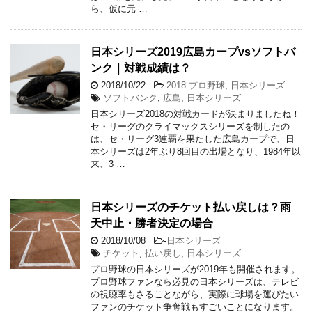
ら、仮に元 …
日本シリーズ2019広島カープvsソフトバ
ンク｜対戦成績は？
2018/10/22
-
2018 プロ野球
,
日本シリーズ
ソフトバンク
,
広島
,
日本シリーズ
日本シリーズ2018の対戦カードが決まりましたね！
セ・リーグのクライマックスシリーズを制したの
は、セ・リーグ3連覇を果たした広島カープで、日
本シリーズは2年ぶり8回目の出場となり、1984年以
来、3 …
日本シリーズのチケット払い戻しは？雨
天中止・勝者決定の場合
2018/10/08
-
日本シリーズ
チケット
,
払い戻し
,
日本シリーズ
プロ野球の日本シリーズが2019年も開催されます。
プロ野球ファンなら必見の日本シリーズは、テレビ
の視聴率もさることながら、実際に球場を運びたい
ファンのチケット争奪戦もすごいことになります。