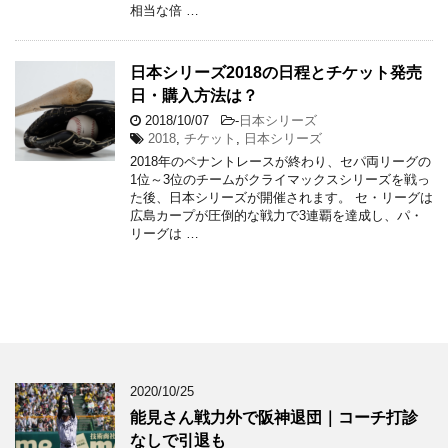
相当な倍 …
日本シリーズ2018の日程とチケット発売
日・購入方法は？
2018/10/07
-
日本シリーズ
2018
,
チケット
,
日本シリーズ
2018年のペナントレースが終わり、セパ両リーグの
1位～3位のチームがクライマックスシリーズを戦っ
た後、日本シリーズが開催されます。 セ・リーグは
広島カープが圧倒的な戦力で3連覇を達成し、パ・
リーグは …
2020/10/25
能見さん戦力外で阪神退団｜コーチ打診
なしで引退も