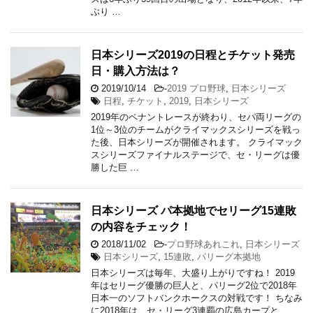
ぶり …
日本シリーズ2019の日程とチケット発売
日・購入方法は？
2019/10/14
-
2019 プロ野球
,
日本シリーズ
日程
,
チケット
,
2019
,
日本シリーズ
2019年のペナントレースが終わり、セパ両リーグの
1位～3位のチームがクライマックスシリーズを戦っ
た後、日本シリーズが開催されます。 クライマック
スシリーズファイナルステージで、セ・リーグは優
勝した巨 …
日本シリーズ パ本拠地でセリーグ15連敗
の内容をチェック！
2018/11/02
-
プロ野球あれこれ
,
日本シリーズ
日本シリーズ
,
15連敗
,
パリーグ本拠地
日本シリーズは毎年、大盛り上がりですね！ 2019
年はセリーグ優勝の巨人と、パリーグ2位で2018年
日本一のソフトバンクホークスの対戦です！ ちなみ
に2018年は、セ・リーグ3連覇の広島カープと、