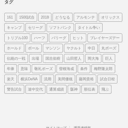
タグ
161
1500試合
2018
どうなる
アルモンテ
オリックス
キャンプ
セリーグ
ソフトバンク
タイトル争い
トリプル100
ハーフ
パリーグ
ヒット
プレイヤーズデー
ホールド
ボール
マシソン
ヤクルト
中日
丸ポーズ
伝統の一戦
出場
国吉佑樹
山田哲人
岡大海
巨人
年俸
意味
敬礼ポーズ
曽根海成
条件
梅野隆太郎
楽天
横浜DeNA
流用
美間優槻
藤岡貴裕
試合日程
警告試合
途中交代
通算成績
阪神
順位表
飛ぶ
サイトマップ
運営者情報