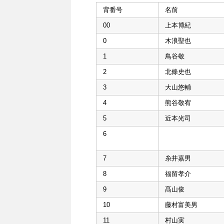
背番号
名前
00
上本博紀
0
木浪聖也
1
鳥谷敬
2
北條史也
3
大山悠輔
4
熊谷敬宥
5
近本光司
6
7
糸井嘉男
8
福留孝介
9
髙山俊
10
藤村富美男
11
村山実