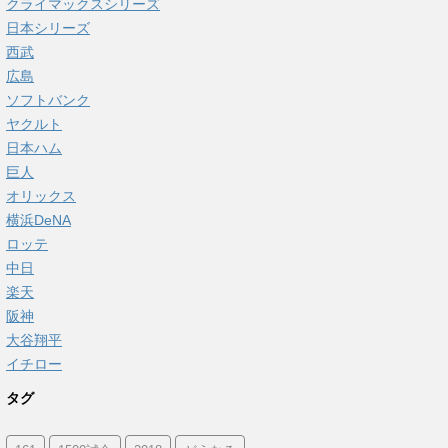
クライマックスシリーズ
日本シリーズ
西武
広島
ソフトバンク
ヤクルト
日本ハム
巨人
オリックス
横浜DeNA
ロッテ
中日
楽天
阪神
大谷翔平
イチロー
タグ