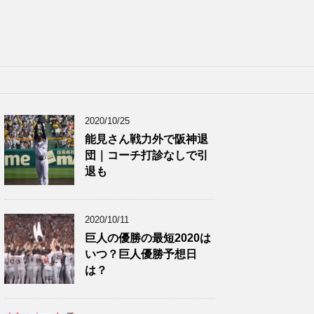
2020/10/25
能見さん戦力外で阪神退
団｜コーチ打診なしで引
退も
2020/10/11
巨人の優勝の最短2020は
いつ？巨人優勝予想日
は？