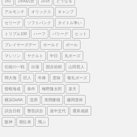
161
1500試合
2018
どうなる
アルモンテ
オリックス
キャンプ
セリーグ
ソフトバンク
タイトル争い
トリプル100
ハーフ
パリーグ
ヒット
プレイヤーズデー
ホールド
ボール
マシソン
ヤクルト
中日
丸ポーズ
伝統の一戦
出場
国吉佑樹
山田哲人
岡大海
巨人
年俸
意味
敬礼ポーズ
曽根海成
条件
梅野隆太郎
楽天
横浜DeNA
流用
美間優槻
藤岡貴裕
試合日程
警告試合
途中交代
通算成績
阪神
順位表
飛ぶ