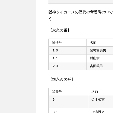
阪神タイガースの歴代の背番号の中で
う。
【永久欠番】
背番号
名前
１０
藤村富美男
１１
村山実
２３
吉田義男
【準永久欠番】
背番号
名前
６
金本知憲
３１
掛布雅之