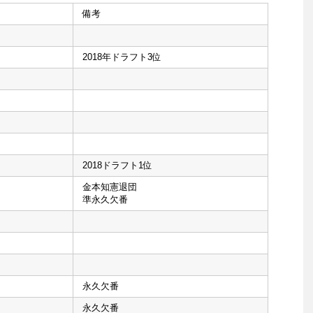
備考
2018年ドラフト3位
2018ドラフト1位
金本知憲退団
準永久欠番
永久欠番
永久欠番