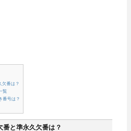
久欠番は？
一覧
き番号は？
欠番と準永久欠番は？