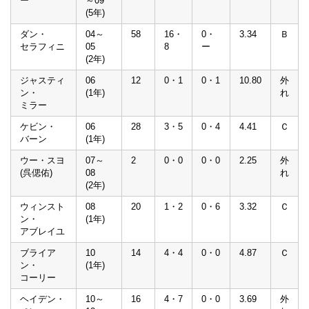
ー
～09
(5年)
ダン・
04～
58
16・
0・
3.34
Ｂ
セラフィニ
05
8
ー
(2年)
ジャスティ
06
12
0・1
0・1
10.80
外
ン・
(1年)
れ
ミラー
ケビン・
06
28
3・5
0・4
4.41
Ｃ
バーン
(1年)
ウー・スヨ
07～
2
0・0
0・0
2.25
外
(呉偲佑)
08
れ
(2年)
ウィンスト
08
20
1・2
0・6
3.32
Ｃ
ン・
(1年)
アブレイユ
ブライア
10
14
4・4
0・0
4.87
Ｃ
ン・
(1年)
コーリー
ヘイデン・
10～
16
4・7
0・0
3.69
外