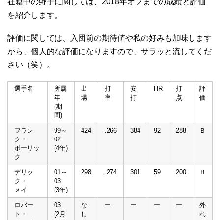
在籍中の野手に関しては、2018年オフまでの成績と評価
を紹介します。
評価に関しては、入団前の期待値や私の好みも加味します
から、個人的な評価になりますので、サラッと流してくだ
さい（笑）。
選手名
所属
出
打
安
HR
打
評
年
場
率
打
点
価
(期
間)
フラン
99～
424
.266
384
92
288
Ｂ
ク・
02
ボーリッ
(4年)
ク
デリッ
01～
298
.274
301
59
200
Ｂ
ク・
03
メイ
(3年)
ロバー
03
な
ー
ー
ー
ー
外
ト・
(2月
し
れ