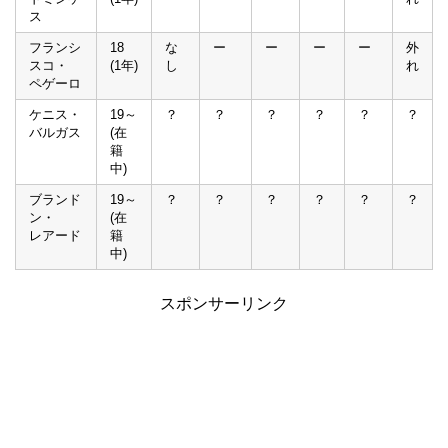
ス
フランシ
18
な
ー
ー
ー
ー
外
スコ・
(1年)
し
れ
ペゲーロ
ケニス・
19～
？
？
？
？
？
？
バルガス
(在
籍
中)
ブランド
19～
？
？
？
？
？
？
ン・
(在
レアード
籍
中)
スポンサーリンク