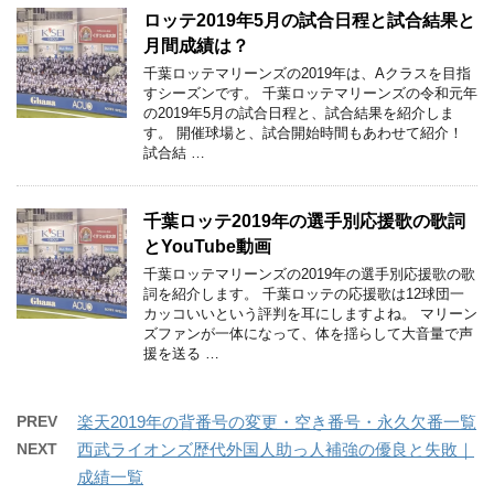
ロッテ2019年5月の試合日程と試合結果と
月間成績は？
千葉ロッテマリーンズの2019年は、Aクラスを目指
すシーズンです。 千葉ロッテマリーンズの令和元年
の2019年5月の試合日程と、試合結果を紹介しま
す。 開催球場と、試合開始時間もあわせて紹介！
試合結 …
千葉ロッテ2019年の選手別応援歌の歌詞
とYouTube動画
千葉ロッテマリーンズの2019年の選手別応援歌の歌
詞を紹介します。 千葉ロッテの応援歌は12球団一
カッコいいという評判を耳にしますよね。 マリーン
ズファンが一体になって、体を揺らして大音量で声
援を送る …
PREV
楽天2019年の背番号の変更・空き番号・永久欠番一覧
NEXT
西武ライオンズ歴代外国人助っ人補強の優良と失敗｜
成績一覧