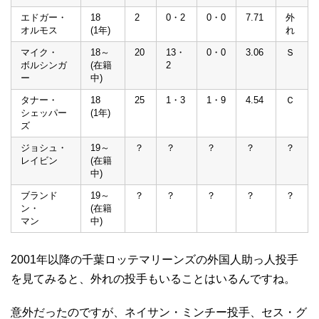
エドガー・
18
2
0・2
0・0
7.71
外
オルモス
(1年)
れ
マイク・
18～
20
13・
0・0
3.06
Ｓ
ボルシンガ
(在籍
2
ー
中)
タナー・
18
25
1・3
1・9
4.54
Ｃ
シェッパー
(1年)
ズ
ジョシュ・
19～
？
？
？
？
？
レイビン
(在籍
中)
ブランド
19～
？
？
？
？
？
ン・
(在籍
マン
中)
2001年以降の千葉ロッテマリーンズの外国人助っ人投手
を見てみると、外れの投手もいることはいるんですね。
意外だったのですが、ネイサン・ミンチー投手、セス・グ