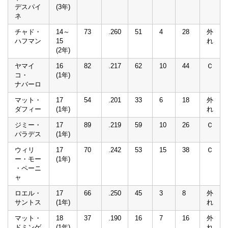
デスパイ
(3年)
ネ
チャド・
14～
73
.260
51
4
28
外
ハフマン
15
れ
(2年)
ヤマイ
16
82
.217
62
10
44
Ｃ
コ・
(1年)
ナバーロ
マット・
17
54
.201
33
6
18
外
ダフィー
(1年)
れ
ジミー・
17
89
.219
59
10
26
Ｃ
パラデス
(1年)
ウィリ
17
70
.242
53
15
38
Ｃ
ー・モー
(1年)
・ペーニ
ャ
ロエル・
17
66
.250
45
3
8
外
サントス
(1年)
れ
マット・
18
37
.190
16
7
16
外
ドミンゲ
(1年)
れ