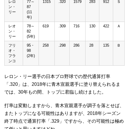
レロ
77～
1315
.320
1579
283
912
Ｓ
ン・
87
リー
(11
年)
レオ
78～
619
.309
716
130
422
Ａ
ン・
82
リー
(5年)
フリ
95・
258
.298
286
28
135
Ｂ
オ・
98
フラ
(2年)
ンコ
レロン・リー選手の日本プロ野球での歴代通算打率
「.320」は、2018年に青木宣親選手に塗り替えられるま
では、30年もの間、トップに君臨し続けました。
打率は変動しますから、青木宣親選手が調子を落とせば、
またトップになる可能性はありますが、2018年シーズン
終了時点で通算打率「.329」ですから、その可能性は極め
て低いと思いますけどね。