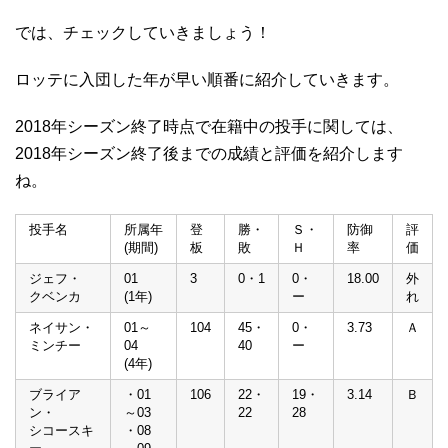
では、チェックしていきましょう！
ロッテに入団した年が早い順番に紹介していきます。
2018年シーズン終了時点で在籍中の投手に関しては、
2018年シーズン終了後までの成績と評価を紹介します
ね。
投手名
所属年
登
勝・
Ｓ・
防御
評
(期間)
板
敗
Ｈ
率
価
ジェフ・
01
3
0・1
0・
18.00
外
クベンカ
(1年)
ー
れ
ネイサン・
01～
104
45・
0・
3.73
Ａ
ミンチー
04
40
ー
(4年)
ブライア
・01
106
22・
19・
3.14
Ｂ
ン・
～03
22
28
シコースキ
・08