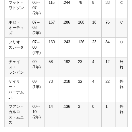
マット・
06～
115
.244
79
9
33
Ｃ
ワトソン
07
(2年)
ホセ・
07～
167
.286
168
18
76
Ｃ
オーティ
08
ズ
(2年)
フリオ・
07～
160
.243
126
23
84
Ｃ
ズレータ
08
(2年)
チェイ
09
58
.192
23
4
12
外
ス・
(1年)
れ
ランビン
ゲイリ
09
73
.218
32
4
22
外
ー・
(1年)
れ
バーナム
Jr.
フアン・
09～
14
.136
3
0
1
外
カルロ
10
れ
ス・ムニ
(2年)
ス