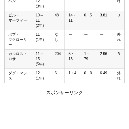
ペン
12
れ
(3年)
ビル・
10～
48
14・
0・5
3.81
Ｂ
マーフィー
11
11
(2年)
ボブ・
11
な
ー
ー
ー
外
マクローリ
(1年)
し
れ
ー
カルロス・
11～
204
5・
1・
2.96
Ｂ
ロサ
15
13
79
(5年)
ダグ・マシ
12
6
1・4
0・0
6.49
外
ス
(1年)
れ
スポンサーリンク