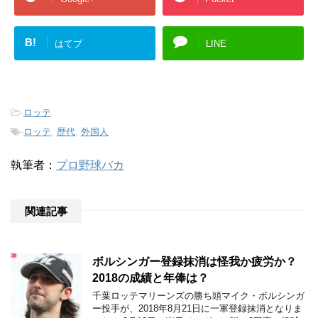
B!
はてブ
LINE
-
ロッテ
-
ロッテ
,
歴代
,
外国人
執筆者：
プロ野球バカ
関連記事
ボルシンガー登録抹消は怪我か疲労か？
2018の成績と年俸は？
千葉ロッテマリーンズの勝ち頭マイク・ボルシンガ
ー投手が、2018年8月21日に一軍登録抹消となりま