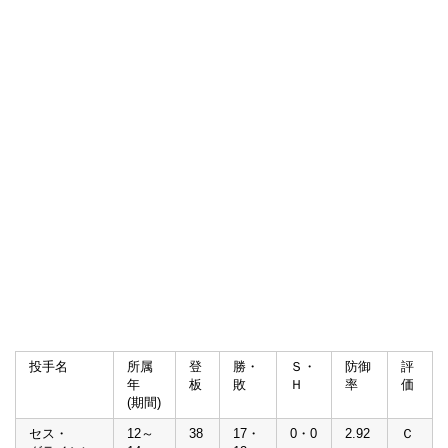
投手名
所属
登
勝・
Ｓ・
防御
評
年
板
敗
Ｈ
率
価
(期間)
セス・
12～
38
17・
0・0
2.92
Ｃ