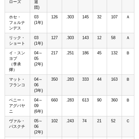
ローズ
退
団)
ホセ・
03
126
.303
145
32
107
Ａ
フェルナ
(1年)
ンデス
リック・
03
127
.303
143
12
58
Ａ
ショート
(1年)
イ・スン
04～
217
.251
186
45
132
Ｂ
ヨプ
05
（李承
(2年)
燁）
マット・
04～
350
.283
333
44
163
Ｂ
フランコ
06
(3年)
ベニー・
04～
660
.283
613
90
360
Ｂ
アグバヤ
09
ニ
(6年)
ヴァル・
05～
102
.243
74
21
52
Ｃ
パスクチ
06
(2年)