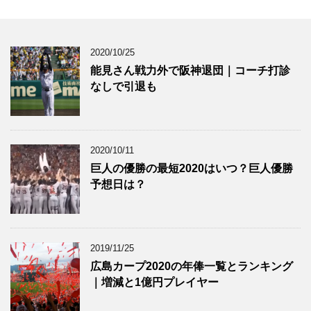
2020/10/25
能見さん戦力外で阪神退団｜コーチ打診
なしで引退も
2020/10/11
巨人の優勝の最短2020はいつ？巨人優勝
予想日は？
2019/11/25
広島カープ2020の年俸一覧とランキング
｜増減と1億円プレイヤー