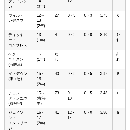
グライシン
14
12
ガー
(3年)
ウィル・
12～
27
3・3
0・3
3.75
Ｃ
レデズマ
13
(2年)
ディッキ
13
4
0・2
0・0
8.10
外
ー・
(1年)
れ
ゴンザレス
ベク・
15
な
ー
ー
ー
外
チャスン
(1年)
し
れ
(白嗟承)
イ・デウン
15～
40
9・9
0・5
3.97
Ｂ
(李大恩)
16
(2年)
チェン・
15～
73
9・
0・5
3.48
Ｂ
グァンユウ
(在籍
10
(陳冠宇)
中)
ジェイソ
16～
41
12・
0・0
3.80
Ｂ
ン・
17
14
スタンリッ
(2年)
ジ