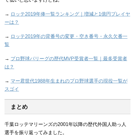
→
ロッテ2019年俸一覧ランキング｜増減と1億円プレイヤ
ーは？
→
ロッテ2019年の背番号の変更・空き番号・永久欠番一
覧
→
プロ野球パリーグの歴代MVP受賞者一覧｜最多受賞者
は？
→
マー君世代1988年生まれのプロ野球選手の現役一覧が
スゴイ
まとめ
千葉ロッテマリーンズの2001年以降の歴代外国人助っ人
選手を振り返ってみました。