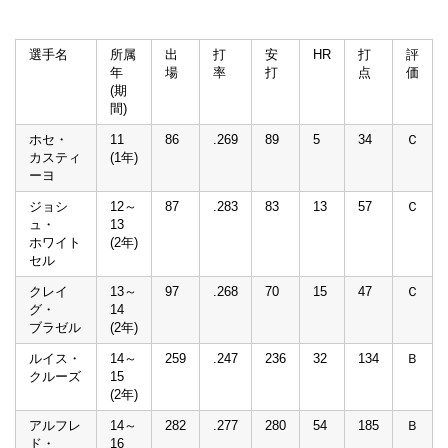
選手名
所属
出
打
安
HR
打
評
年
場
率
打
点
価
(期
間)
ホセ・
11
86
.269
89
5
34
Ｃ
カスティ
(1年)
ーヨ
ジョシ
12～
87
.283
83
13
57
Ｃ
ュ・
13
ホワイト
(2年)
セル
クレイ
13～
97
.268
70
15
47
Ｃ
グ・
14
ブラゼル
(2年)
ルイス・
14～
259
.247
236
32
134
Ｂ
クルーズ
15
(2年)
アルフレ
14～
282
.277
280
54
185
Ｂ
ド・
16