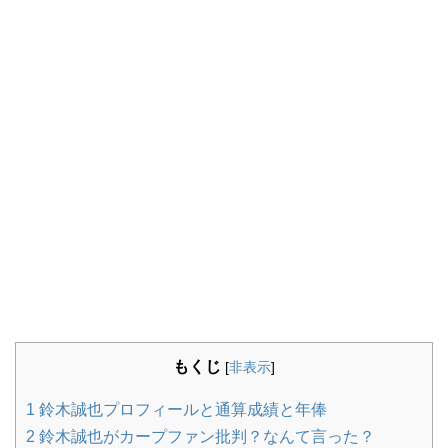
もくじ
[
非表示
]
1
鈴木誠也プロフィールと通算成績と年俸
2
鈴木誠也がカープファン批判？なんて言った？