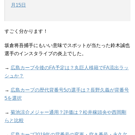
月15日
すごく分かります！
坂倉将吾捕手にもいい意味でスポットが当たった鈴木誠也
選手のインスタライブの炎上でした。
→
広島カープ今後のFA予定は？丸巨人移籍でFA流出ラッ
シュか？
→
広島カープの歴代背番号5の選手は？長野久義が背番号
5を選択
→
菊池涼介メジャー通用？評価は？松井稼頭央や西岡剛
らと比較
→
広島カープ2019年の背番号の変更・空き番号・永久欠