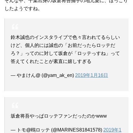
そんな中、千葉出身の坂倉将吾捕手の地元愛に、ほっこり
したようですね。
鈴木誠也のインスタライブで色々言われてるらしい
けど、個人的には誠也の「お前だったらロッテだ
ろ？」ってのに対して坂倉が「ロッテっすね」って
答えてくれたことが素直に嬉しすぎる
— やまけん@ (@yam_ak_en)
2019年1月16日
坂倉将吾やっぱロッテファンだったのかwww
— トモ@鴎ロッテ (@MARINES81841578)
2019年1