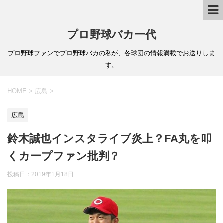
プロ野球バカ一代
プロ野球ファンでプロ野球バカの私が、各球団の情報満載でお送りしま
す。
HOME
>
広島
>
広島
鈴木誠也インスタライブ炎上？FA丸を叩
くカープファン批判？
投稿日：
2019年1月18日