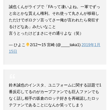
誠也くんがライブで「FAって凄いよね。一軍でずっ
と出とかな貰えん権利。それ使って丸さんが移籍し
ただけでボロクソ言ってさー俺が言われたら発狂す
るけどなあ」みたいなこと
言うとったけどまさにその通りよな（笑）
— ひよこ
2/12〜15 宮崎 (@____taka1)
2019年1月
15日
鈴木誠也のインスタ、ユニフォームに関する話題で1
番反応してるのがカープファンでも巨人ファンでも
なく話し相手の坂倉のロッテ好きを再確認したロッ
テファンであることになんか笑ってしまう