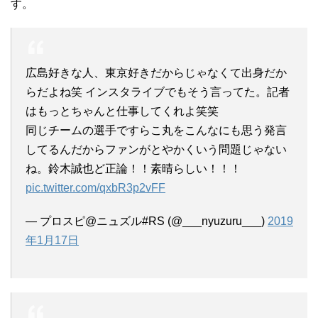
す。
広島好きな人、東京好きだからじゃなくて出身だか
らだよね笑 インスタライブでもそう言ってた。記者
はもっとちゃんと仕事してくれよ笑笑
同じチームの選手ですらこ丸をこんなにも思う発言
してるんだからファンがとやかくいう問題じゃない
ね。鈴木誠也ど正論！！素晴らしい！！！
pic.twitter.com/qxbR3p2vFF
— プロスピ@ニュズル#RS (@___nyuzuru___)
2019
年1月17日