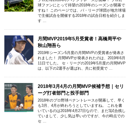
球ファンにとって待望の2018年のシーズンが開幕で
すね！ このページでは、パ・リーグ球団が地方球場
で主催試合を開催する2018年の試合日程を紹介しま
す …
月間MVP2019年5月受賞者！高橋周平や
秋山翔吾ら
2019年シーズン5月度の月間MVPの受賞者が発表さ
れました！ 月間MVPが発表されたのは、2019年6月
11日でした。 セ・リーグの2019年5月度の月間MVP
は、以下の2選手が選ばれ、共に初受賞で …
2018年3月4月の月間MVP候補予想｜セリ
ーグ打者部門と投手部門
2018年のプロ野球ペナントレースが開幕して、早く
も3月、4月が終わろうとしていますね。 これを書
いているのは2018年4月27日なので、まだ3試合残し
ていまして、少し気は早いのですが、今の時点での
セ …