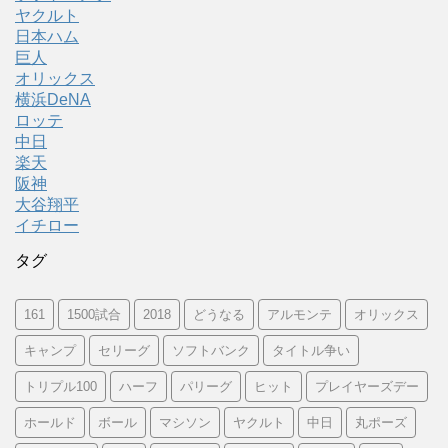
ヤクルト
日本ハム
巨人
オリックス
横浜DeNA
ロッテ
中日
楽天
阪神
大谷翔平
イチロー
タグ
161
1500試合
2018
どうなる
アルモンテ
オリックス
キャンプ
セリーグ
ソフトバンク
タイトル争い
トリプル100
ハーフ
パリーグ
ヒット
プレイヤーズデー
ホールド
ボール
マシソン
ヤクルト
中日
丸ポーズ