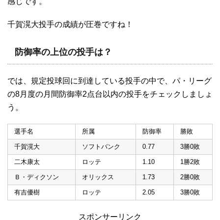
感じです。
千賀滉大投手の成績が圧巻ですね！
防御率の上位の投手は？
では、規定投球回に到達している投手の中で、パ・リーグ
の8月度の月間防御率2点台以内の投手をチェックしましょ
う。
選手名
所属
防御率
勝敗
千賀滉大
ソフトバンク
0.77
3勝0敗
二木康太
ロッテ
1.10
1勝2敗
Ｂ・ディクソン
オリックス
1.73
2勝0敗
有吉優樹
ロッテ
2.05
3勝0敗
スポンサーリンク