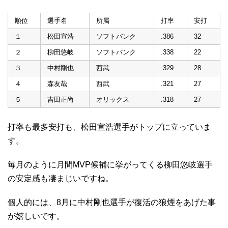
順位
選手名
所属
打率
安打
１
松田宣浩
ソフトバンク
.386
32
２
柳田悠岐
ソフトバンク
.338
22
３
中村剛也
西武
.329
28
４
森友哉
西武
.321
27
５
吉田正尚
オリックス
.318
27
打率も最多安打も、松田宣浩選手がトップに立っていま
す。
毎月のように月間MVP候補に挙がってくる柳田悠岐選手
の安定感も凄まじいですね。
個人的には、8月に中村剛也選手が復活の狼煙をあげた事
が嬉しいです。