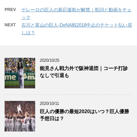
PREV
ゲレーロの巨人の新応援歌が解禁｜歌詞と動画をチェ
ック
NEXT
石川と富山の巨人-DeNA戦2018中止のチケット払い戻
しは？
2020/10/25
能見さん戦力外で阪神退団｜コーチ打診
なしで引退も
2020/10/11
巨人の優勝の最短2020はいつ？巨人優勝
予想日は？