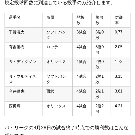
規定投球回数に到達している投手のみ紹介します。
選手名
所属
登板
勝敗
防御
数
数
率
千賀滉大
ソフトバン
3試合
3勝0
0.77
ク
敗
有吉優樹
ロッテ
4試合
3勝0
2.05
敗
Ｂ・ディクソン
オリックス
4試合
2勝0
1.73
敗
Ｎ・マルティネ
ソフトバン
4試合
2勝1
3.13
ス
ク
敗
今井達也
西武
4試合
2勝1
3.81
敗
西勇輝
オリックス
4試合
2勝2
4.21
敗
パ・リーグの8月28日の試合終了時点での勝利数はこんな