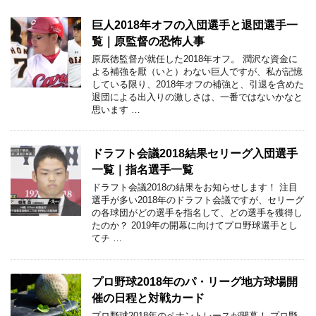
巨人2018年オフの入団選手と退団選手一
覧｜原監督の恐怖人事
原辰徳監督が就任した2018年オフ。 潤沢な資金に
よる補強を厭（いと）わない巨人ですが、私が記憶
している限り、2018年オフの補強と、引退を含めた
退団による出入りの激しさは、一番ではないかなと
思います …
ドラフト会議2018結果セリーグ入団選手
一覧｜指名選手一覧
ドラフト会議2018の結果をお知らせします！ 注目
選手が多い2018年のドラフト会議ですが、セリーグ
の各球団がどの選手を指名して、どの選手を獲得し
たのか？ 2019年の開幕に向けてプロ野球選手とし
てチ …
プロ野球2018年のパ・リーグ地方球場開
催の日程と対戦カード
プロ野球2018年のペナントレースが開幕！ プロ野