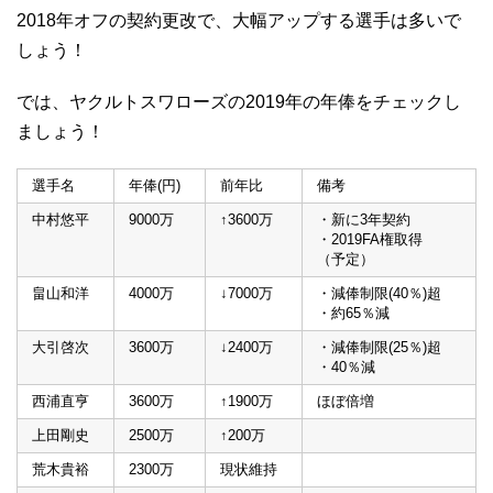
2018年オフの契約更改で、大幅アップする選手は多いで
しょう！
では、ヤクルトスワローズの2019年の年俸をチェックし
ましょう！
選手名
年俸(円)
前年比
備考
中村悠平
9000万
↑3600万
・新に3年契約
・2019FA権取得
（予定）
畠山和洋
4000万
↓7000万
・減俸制限(40％)超
・約65％減
大引啓次
3600万
↓2400万
・減俸制限(25％)超
・40％減
西浦直亨
3600万
↑1900万
ほぼ倍増
上田剛史
2500万
↑200万
荒木貴裕
2300万
現状維持