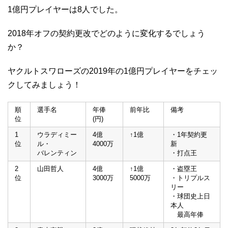
1億円プレイヤーは8人でした。
2018年オフの契約更改でどのように変化するでしょう
か？
ヤクルトスワローズの2019年の1億円プレイヤーをチェッ
クしてみましょう！
順
選手名
年俸
前年比
備考
位
(円)
1
ウラディミー
4億
↑1億
・1年契約更
位
ル・
4000万
新
バレンティン
・打点王
2
山田哲人
4億
↑1億
・盗塁王
位
3000万
5000万
・トリプルス
リー
・球団史上日
本人
最高年俸