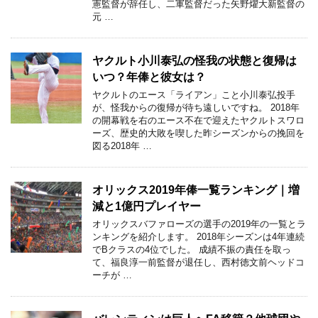
憲監督が辞任し、二軍監督だった矢野燿大新監督の
元 …
ヤクルト小川泰弘の怪我の状態と復帰は
いつ？年俸と彼女は？
ヤクルトのエース「ライアン」こと小川泰弘投手
が、怪我からの復帰が待ち遠しいですね。 2018年
の開幕戦を右のエース不在で迎えたヤクルトスワロ
ーズ、歴史的大敗を喫した昨シーズンからの挽回を
図る2018年 …
オリックス2019年俸一覧ランキング｜増
減と1億円プレイヤー
オリックスバファローズの選手の2019年の一覧とラ
ンキングを紹介します。 2018年シーズンは4年連続
でBクラスの4位でした。 成績不振の責任を取っ
て、福良淳一前監督が退任し、西村徳文前ヘッドコ
ーチが …