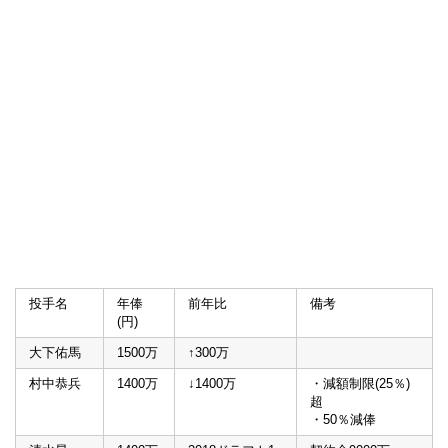
投手名
年俸
前年比
備考
(円)
大下佑馬
1500万
↑300万
村中恭兵
1400万
↓1400万
・減額制限(25％)
超
・50％減俸