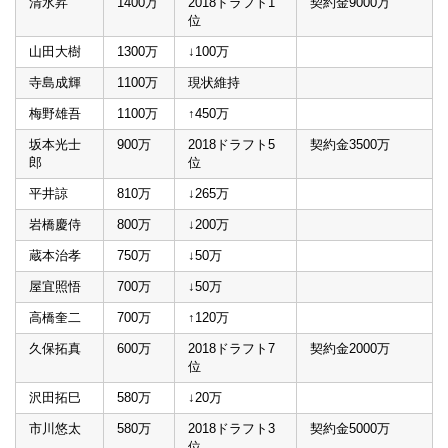
清水昇
1400万
2018ドラフト1
契約金9000万
位
山田大樹
1300万
↓100万
寺島成輝
1100万
現状維持
梅野雄吾
1100万
↑450万
坂本光士
900万
2018ドラフト5
契約金3500万
郎
位
平井諒
810万
↓265万
岩橋慶侍
800万
↓200万
蔵本治孝
750万
↓50万
屋宜照悟
700万
↓50万
高橋奎二
700万
↑120万
久保拓真
600万
2018ドラフト7
契約金2000万
位
沢田拓巳
580万
↓20万
市川悠太
580万
2018ドラフト3
契約金5000万
位