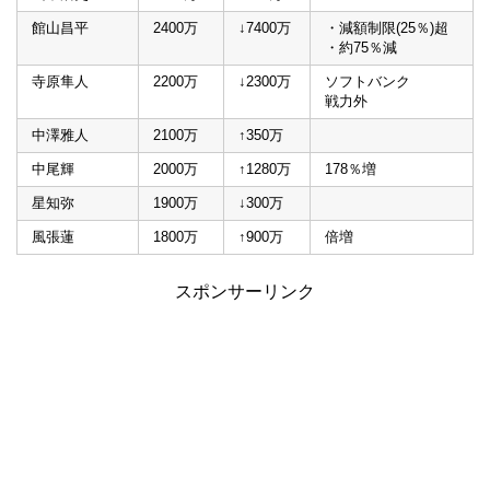
館山昌平
2400万
↓7400万
・減額制限(25％)超
・約75％減
寺原隼人
2200万
↓2300万
ソフトバンク
戦力外
中澤雅人
2100万
↑350万
中尾輝
2000万
↑1280万
178％増
星知弥
1900万
↓300万
風張蓮
1800万
↑900万
倍増
スポンサーリンク