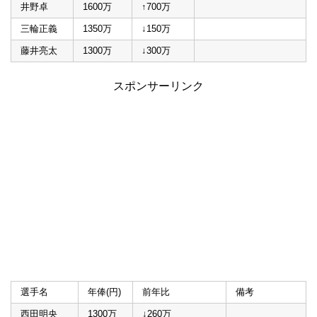
井野卓
1600万
↑700万
三輪正義
1350万
↓150万
藤井亮太
1300万
↓300万
スポンサーリンク
選手名
年俸(円)
前年比
備考
西田明央
1300万
↓260万