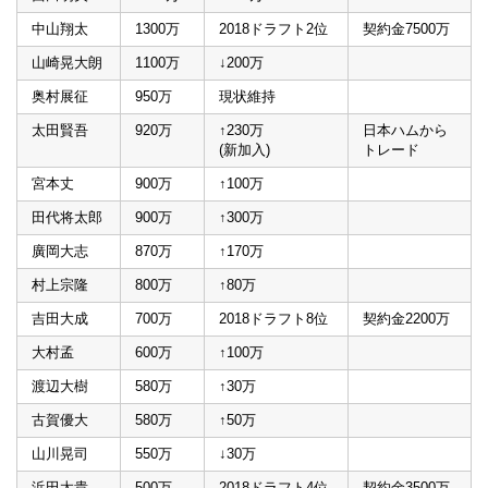
中山翔太
1300万
2018ドラフト2位
契約金7500万
山崎晃大朗
1100万
↓200万
奥村展征
950万
現状維持
太田賢吾
920万
↑230万
日本ハムから
(新加入)
トレード
宮本丈
900万
↑100万
田代将太郎
900万
↑300万
廣岡大志
870万
↑170万
村上宗隆
800万
↑80万
吉田大成
700万
2018ドラフト8位
契約金2200万
大村孟
600万
↑100万
渡辺大樹
580万
↑30万
古賀優大
580万
↑50万
山川晃司
550万
↓30万
浜田太貴
500万
2018ドラフト4位
契約金3500万