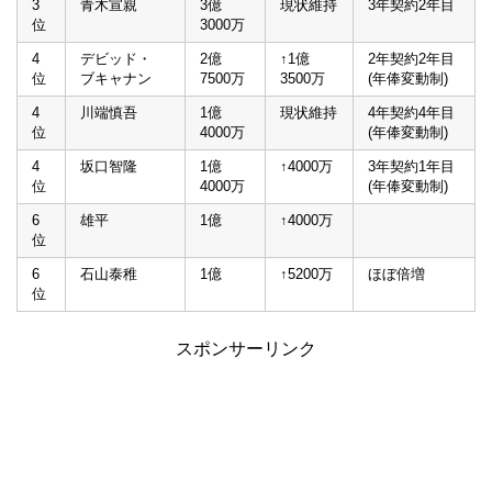
3
青木宣親
3億
現状維持
3年契約2年目
位
3000万
4
デビッド・
2億
↑1億
2年契約2年目
位
ブキャナン
7500万
3500万
(年俸変動制)
4
川端慎吾
1億
現状維持
4年契約4年目
位
4000万
(年俸変動制)
4
坂口智隆
1億
↑4000万
3年契約1年目
位
4000万
(年俸変動制)
6
雄平
1億
↑4000万
位
6
石山泰稚
1億
↑5200万
ほぼ倍増
位
スポンサーリンク