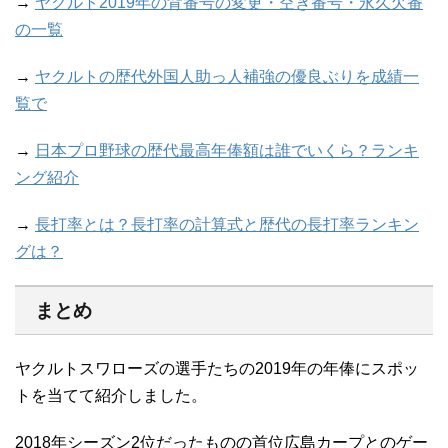
→
ヤクルト2019年の背番号の変更・空き番号・永久欠番
の一覧
→
ヤクルトの歴代外国人助っ人補強の優良ぶりを成績一
覧で
→
日本プロ野球の歴代最高年俸額は誰でいくら？ランキ
ング紹介
→
長打率とは？長打率の計算式と歴代の長打率ランキン
グは？
まとめ
ヤクルトスワローズの選手たちの2019年の年俸にスポッ
トを当てて紹介しました。
2018年シーズン2位だったものの首位広島カープとのゲー