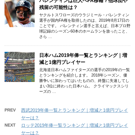
バレンティンは巨人へFA移籍？他球団や
残留の可能性は？
ヤクルトスワローズのウラジミール・バレンティン
選手が国内FA権を取得したのは、2019年8月17日の
ことです。 バレンティン選手と言えば、日本プロ野
球記録のシーズン60本のホームランを放ったこと、
さら …
日本ハム2019年俸一覧とランキング｜増
減と1億円プレイヤー
北海道日本ハムファイターズの選手の2019年の一覧
とランキングを紹介します。 2018年シーズン、優
勝争いに加わってはいたものの、終盤に失速してし
まい3位に終わった日本ハム。 クライマックスシリ
ーズの …
PREV
西武2019年俸一覧とランキング｜増減と1億円プレイ
ヤーは？
NEXT
ロッテ2019年俸一覧ランキング｜増減と1億円プレイ
ヤーは？