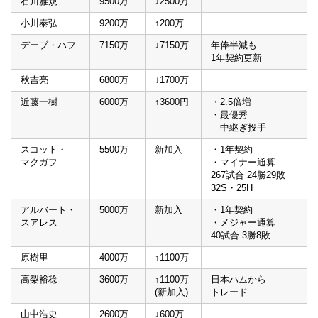
石川雅規
9500万
↓2500万
小川泰弘
9200万
↑200万
デーブ・ハフ
7150万
↓7150万
年俸半減も
1年契約更新
秋吉亮
6800万
↓1700万
近藤一樹
6000万
↑3600円
・2.5倍増
・最優秀
中継ぎ投手
スコット・
5500万
新加入
・1年契約
マクガフ
・マイナー通算
267試合 24勝29敗
32S・25H
アルバート・
5000万
新加入
・1年契約
スアレス
・メジャー通算
40試合 3勝8敗
原樹里
4000万
↑1100万
高梨裕稔
3600万
↑1100万
日本ハムから
(新加入)
トレード
山中浩史
2600万
↓600万