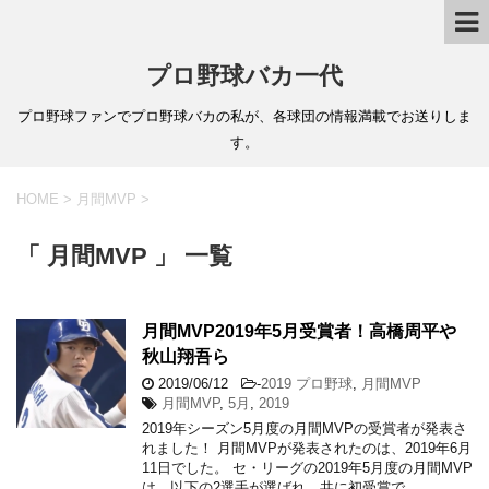
プロ野球バカ一代
プロ野球ファンでプロ野球バカの私が、各球団の情報満載でお送りしま
す。
HOME
>
月間MVP
>
「 月間MVP 」 一覧
月間MVP2019年5月受賞者！高橋周平や
秋山翔吾ら
2019/06/12
-
2019 プロ野球
,
月間MVP
月間MVP
,
5月
,
2019
2019年シーズン5月度の月間MVPの受賞者が発表さ
れました！ 月間MVPが発表されたのは、2019年6月
11日でした。 セ・リーグの2019年5月度の月間MVP
は、以下の2選手が選ばれ、共に初受賞で …