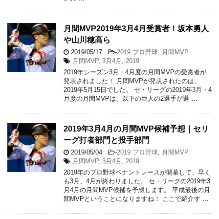
月間MVP2019年3月4月受賞者！坂本勇人
や山川穂高ら
2019/05/17
-
2019 プロ野球
,
月間MVP
月間MVP
,
3月4月
,
2019
2019年シーズン3月・4月度の月間MVPの受賞者が
発表されました！ 月間MVPが発表されたのは、
2019年5月15日でした。 セ・リーグの2019年3月・4
月度の月間MVPは、以下の巨人の2選手が選 …
2019年3月4月の月間MVP候補予想｜セリ
ーグ打者部門と投手部門
2019/05/04
-
2019 プロ野球
,
月間MVP
月間MVP
,
3月4月
,
2019
2019年のプロ野球ペナントレースが開幕して、早く
も3月、4月が終わりました。 セ・リーグの2019年3
月4月の月間MVP候補を予想します。 平成最後の月
間MVPということになりますね！ ここで紹介す …