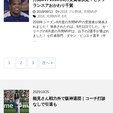
ランスアおかわり千賀
2018/09/13
-
2018 プロ野球
,
月間MVP
2018
,
月間MVP
,
8月
2018年シーズン8月度の月間MVPの受賞者が発表さ
れました！ 発表されたのは、9月11日でした。 セ・
リーグの8月度の月間MVPは、以下の2選手が選ばれ
ました！ セ打者部門：ダヤン・ビシエド選手（中
…
1
2
3
次へ »
2020/10/25
能見さん戦力外で阪神退団｜コーチ打診
なしで引退も