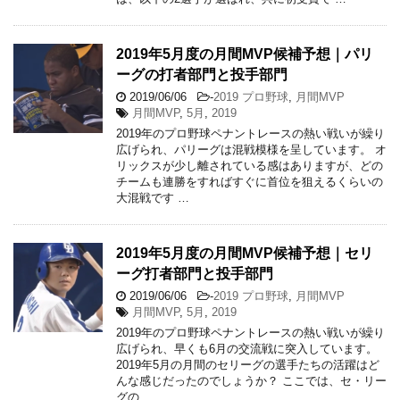
2019年5月度の月間MVP候補予想｜パリ
ーグの打者部門と投手部門
2019/06/06
-
2019 プロ野球
,
月間MVP
月間MVP
,
5月
,
2019
2019年のプロ野球ペナントレースの熱い戦いが繰り
広げられ、パリーグは混戦模様を呈しています。 オ
リックスが少し離されている感はありますが、どの
チームも連勝をすればすぐに首位を狙えるくらいの
大混戦です …
2019年5月度の月間MVP候補予想｜セリ
ーグ打者部門と投手部門
2019/06/06
-
2019 プロ野球
,
月間MVP
月間MVP
,
5月
,
2019
2019年のプロ野球ペナントレースの熱い戦いが繰り
広げられ、早くも6月の交流戦に突入しています。
2019年5月の月間のセリーグの選手たちの活躍はど
んな感じだったのでしょうか？ ここでは、セ・リー
グの …