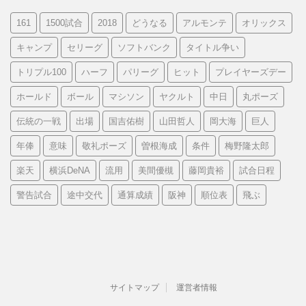
161
1500試合
2018
どうなる
アルモンテ
オリックス
キャンプ
セリーグ
ソフトバンク
タイトル争い
トリプル100
ハーフ
パリーグ
ヒット
プレイヤーズデー
ホールド
ボール
マシソン
ヤクルト
中日
丸ポーズ
伝統の一戦
出場
国吉佑樹
山田哲人
岡大海
巨人
年俸
意味
敬礼ポーズ
曽根海成
条件
梅野隆太郎
楽天
横浜DeNA
流用
美間優槻
藤岡貴裕
試合日程
警告試合
途中交代
通算成績
阪神
順位表
飛ぶ
サイトマップ
運営者情報