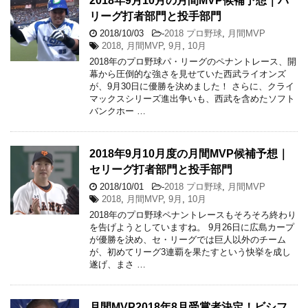
2018年9月10月の月間MVP候補予想｜パ
リーグ打者部門と投手部門
2018/10/03
-
2018 プロ野球
,
月間MVP
2018
,
月間MVP
,
9月
,
10月
2018年のプロ野球パ・リーグのペナントレース、開
幕から圧倒的な強さを見せていた西武ライオンズ
が、9月30日に優勝を決めました！ さらに、クライ
マックスシリーズ進出争いも、西武を含めたソフト
バンクホー …
2018年9月10月度の月間MVP候補予想｜
セリーグ打者部門と投手部門
2018/10/01
-
2018 プロ野球
,
月間MVP
2018
,
月間MVP
,
9月
,
10月
2018年のプロ野球ペナントレースもそろそろ終わり
を告げようとしていますね。 9月26日に広島カープ
が優勝を決め、セ・リーグでは巨人以外のチーム
が、初めてリーグ3連覇を果たすという快挙を成し
遂げ、まさ …
月間MVP2018年8月受賞者決定！ビシフ