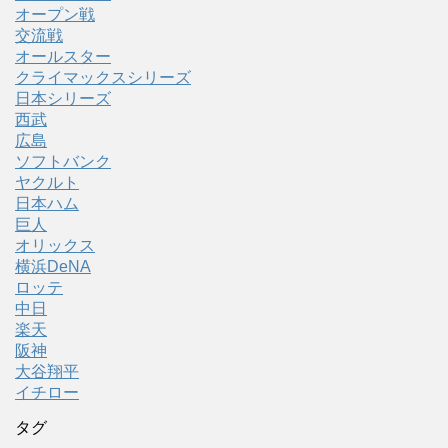
オープン戦
交流戦
オールスター
クライマックスシリーズ
日本シリーズ
西武
広島
ソフトバンク
ヤクルト
日本ハム
巨人
オリックス
横浜DeNA
ロッテ
中日
楽天
阪神
大谷翔平
イチロー
タグ