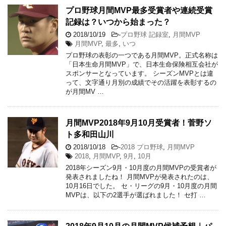
プロ野球月間MVP最多受賞者や連続受賞
記録は？いつから始まった？
2018/10/19
-
プロ野球 記録室
,
月間MVP
月間MVP
,
最多
,
いつ
プロ野球の表彰の一つである月間MVP。正式名称は
「日本生命月間MVP」で、日本生命保険相互会社が
スポンサーとなっています。 シーズンMVPとは違
って、文字通り月別の成績でその活躍を表彰するの
が月間MV …
月間MVP2018年9月10月受賞者！菅野ソ
ト多和田山川
2018/10/18
-
2018 プロ野球
,
月間MVP
2018
,
月間MVP
,
9月
,
10月
2018年シーズン9月・10月度の月間MVPの受賞者が
発表されましたね！ 月間MVPが発表されたのは、
10月16日でした。 セ・リーグの9月・10月度の月間
MVPは、以下の2選手が選ばれました！ セ打 …