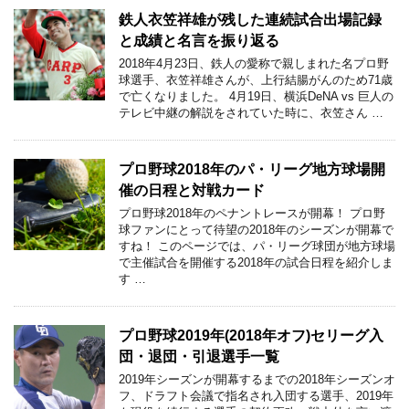
鉄人衣笠祥雄が残した連続試合出場記録
と成績と名言を振り返る
2018年4月23日、鉄人の愛称で親しまれた名プロ野
球選手、衣笠祥雄さんが、上行結腸がんのため71歳
で亡くなりました。 4月19日、横浜DeNA vs 巨人の
テレビ中継の解説をされていた時に、衣笠さん …
プロ野球2018年のパ・リーグ地方球場開
催の日程と対戦カード
プロ野球2018年のペナントレースが開幕！ プロ野
球ファンにとって待望の2018年のシーズンが開幕で
すね！ このページでは、パ・リーグ球団が地方球場
で主催試合を開催する2018年の試合日程を紹介しま
す …
プロ野球2019年(2018年オフ)セリーグ入
団・退団・引退選手一覧
2019年シーズンが開幕するまでの2018年シーズンオ
フ、ドラフト会議で指名され入団する選手、2019年