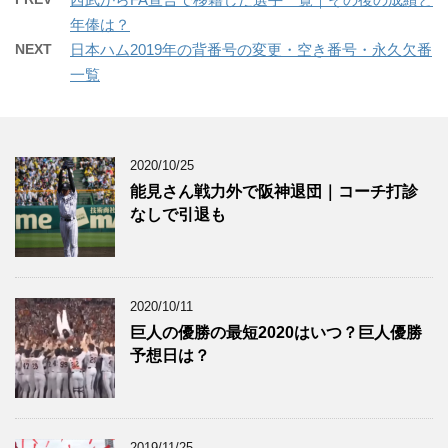
年俸は？
NEXT
日本ハム2019年の背番号の変更・空き番号・永久欠番
一覧
2020/10/25
能見さん戦力外で阪神退団｜コーチ打診
なしで引退も
2020/10/11
巨人の優勝の最短2020はいつ？巨人優勝
予想日は？
2019/11/25