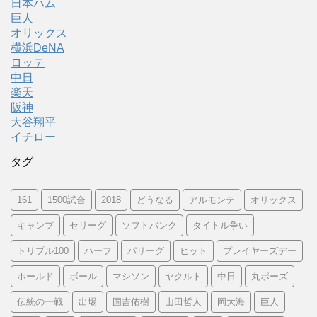
日本ハム
巨人
オリックス
横浜DeNA
ロッテ
中日
楽天
阪神
大谷翔平
イチロー
タグ
161
1500試合
2018
どうなる
アルモンテ
オリックス
キャンプ
セリーグ
ソフトバンク
タイトル争い
トリプル100
ハーフ
パリーグ
ヒット
プレイヤーズデー
ホールド
ボール
マシソン
ヤクルト
中日
丸ポーズ
伝統の一戦
出場
国吉佑樹
山田哲人
岡大海
巨人