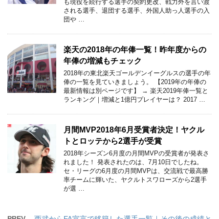
も現役を続行する選手の契約更改、戦力外を言い渡
される選手、退団する選手、外国人助っ人選手の入
団や …
楽天の2018年の年俸一覧！昨年度からの
年俸の増減もチェック
2018年の東北楽天ゴールデンイーグルスの選手の年
俸の一覧を見ていきましょう。 【2019年の年俸の
最新情報は別ページです】 → 楽天2019年俸一覧と
ランキング｜増減と1億円プレイヤーは？ 2017 …
月間MVP2018年6月受賞者決定！ヤクル
トとロッテから2選手が受賞
2018年シーズン6月度の月間MVPの受賞者が発表さ
れました！ 発表されたのは、7月10日でしたね。
セ・リーグの6月度の月間MVPは、交流戦で最高勝
率チームに輝いた、ヤクルトスワローズから2選手
が選 …
PREV
西武からFA宣言で移籍した選手一覧｜その後の成績と