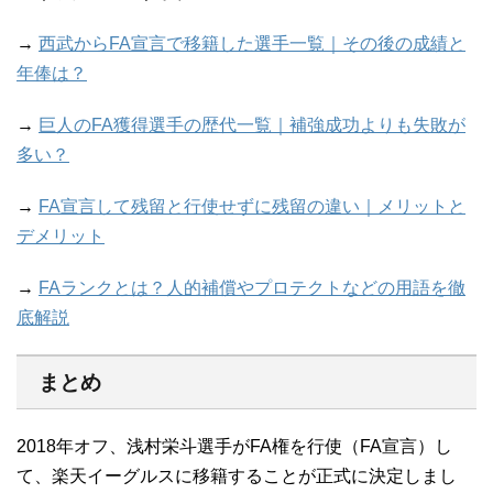
→
西武からFA宣言で移籍した選手一覧｜その後の成績と
年俸は？
→
巨人のFA獲得選手の歴代一覧｜補強成功よりも失敗が
多い？
→
FA宣言して残留と行使せずに残留の違い｜メリットと
デメリット
→
FAランクとは？人的補償やプロテクトなどの用語を徹
底解説
まとめ
2018年オフ、浅村栄斗選手がFA権を行使（FA宣言）し
て、楽天イーグルスに移籍することが正式に決定しまし