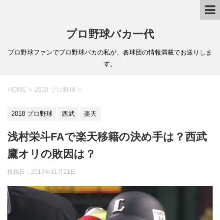
プロ野球バカ一代
プロ野球ファンでプロ野球バカの私が、各球団の情報満載でお送りしま
す。
HOME
>
2018 プロ野球
>
2018 プロ野球
西武
楽天
浅村栄斗FAで楽天移籍の決め手は？西武
鷹オリの敗因は？
投稿日：
2018年11月21日