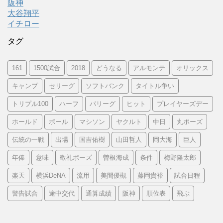
阪神
大谷翔平
イチロー
タグ
161
1500試合
2018
どうなる
アルモンテ
オリックス
キャンプ
セリーグ
ソフトバンク
タイトル争い
トリプル100
ハーフ
パリーグ
ヒット
プレイヤーズデー
ホールド
ボール
マシソン
ヤクルト
中日
丸ポーズ
伝統の一戦
出場
国吉佑樹
山田哲人
岡大海
巨人
年俸
意味
敬礼ポーズ
曽根海成
条件
梅野隆太郎
楽天
横浜DeNA
流用
美間優槻
藤岡貴裕
試合日程
警告試合
途中交代
通算成績
阪神
順位表
飛ぶ