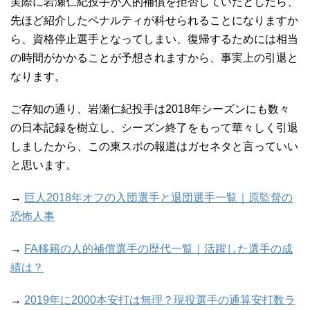
実際に岩瀬仁紀投手が人的補償を拒否していたとしたら、
先ほど紹介したペナルティが科せられることになりますか
ら、資格停止選手となってしまい、復帰するためには相当
の時間がかかることが予想されますから、事実上の引退と
なります。
ご存知の通り、岩瀬仁紀投手は2018年シーズンにも数々
の日本記録を樹立し、シーズン終了をもって華々しく引退
しましたから、この東スポの報道はガセネタと言っていい
と思います。
→
巨人2018年オフの入団選手と退団選手一覧｜原監督の
恐怖人事
→
FA移籍の人的補償選手の歴代一覧｜活躍した選手の成
績は？
→
2019年に2000本安打は無理？現役選手の通算安打数ラ