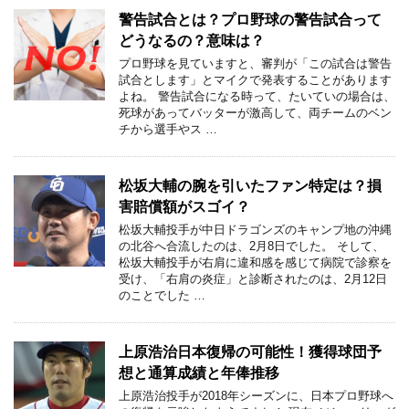
警告試合とは？プロ野球の警告試合って
どうなるの？意味は？
プロ野球を見ていますと、審判が「この試合は警告
試合とします」とマイクで発表することがあります
よね。 警告試合になる時って、たいていの場合は、
死球があってバッターが激高して、両チームのベン
チから選手やス …
松坂大輔の腕を引いたファン特定は？損
害賠償額がスゴイ？
松坂大輔投手が中日ドラゴンズのキャンプ地の沖縄
の北谷へ合流したのは、2月8日でした。 そして、
松坂大輔投手が右肩に違和感を感じて病院で診察を
受け、「右肩の炎症」と診断されたのは、2月12日
のことでした …
上原浩治日本復帰の可能性！獲得球団予
想と通算成績と年俸推移
上原浩治投手が2018年シーズンに、日本プロ野球へ