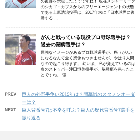
の復帰を示唆したようですね！ 現在メジャーリーグ
のシカゴ・カブスからのフリーエージェントの状態
である上原浩治投手は、2017年末に「日本球界に復
帰する …
がんと戦っている現役プロ野球選手は？
過去の闘病選手は？
屈強なイメージがあるプロ野球選手が、癌（がん）
になるなんて全く想像もつきませんが、やはり人間
なので起こり得ます。 幼い頃、私が覚えているのは
炎のストッパー津田恒美投手が、脳腫瘍を患ったこ
とですね。 強 …
PREV
巨人の外野手争い2019年は？開幕戦のスタメンオーダ
ーは？
NEXT
巨人背番号7は不幸を呼ぶ？巨人の歴代背番号7選手を
振り返る