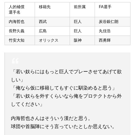
人的補償
移籍先
前所属
FA選手
選手名
内海哲也
西武
巨人
炭谷銀仁朗
長野久義
広島
巨人
丸佳浩
竹安大知
オリックス
阪神
西勇輝
「若い奴らにはもっと巨人でプレーさせてあげて欲
しい」
「俺なら仮に移籍してもすぐに馴染めると思う」
「若い奴らを外すくらいなら俺をプロテクトから外
してください」
内海哲也さんはそういう漢だと思う。
球団や首脳陣にそう言っていたとしか思えない。