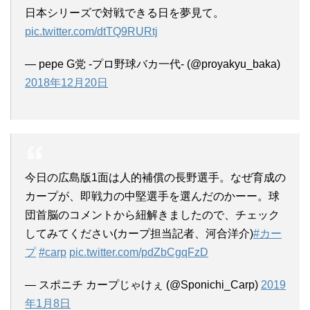
日本シリーズで対戦できる日を夢見て。
pic.twitter.com/dtTQ9RURtj
— pepe G党 -プロ野球バカ一代- (@proyakyu_baka)
2018年12月20日
今日の広島版1面は人的補償の長野選手。なぜ育成の
カープが、即戦力の中堅選手を選んだのかーー。球
団首脳のコメントから紐解きましたので、チェック
してみてください(カープ担当記者、河合洋介)
#カー
プ
#carp
pic.twitter.com/pdZbCgqFzD
— スポニチ カープじゃけぇ (@Sponichi_Carp)
2019
年1月8日