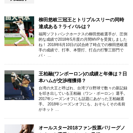
柳田悠岐三冠王とトリプルスリーの同時
達成ある？ライバルは？
福岡ソフトバンクホークスの柳田悠岐選手が、圧倒
的な成績で2018年5月度の月間MVPを受賞しました
ね！ 2018年6月10日の試合終了時点での柳田悠岐選
手の成績で、打率、本塁打、打点の打撃三部門で
パ・ …
王柏融(ワンボーロン)の成績と年俸は？日
本ハムが交渉権獲得？
台湾の大王と呼ばれ、台湾プロ野球で数々の新記録
を叩き出している王柏融（ワン・ボーロン）選手。
2017年シーズンオフにも話題にあがった王柏融選
手。 2018年シーズンオフにも、おそらくその名前
がネット …
オールスター2018ファン投票パリーグノ