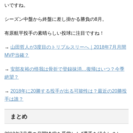
いですね。
シーズン中盤から終盤に差し掛かる勝負の8月。
有原航平投手の素晴らしい投球に注目ですね！
→
山田哲人が3度目のトリプルスリーへ｜2018年7月月間
MVP当確？
→
安部友裕の怪我は骨折で登録抹消…復帰はいつ？今季
絶望？
→
2018年に20勝する投手が出る可能性は？最近の20勝投
手は誰？
まとめ