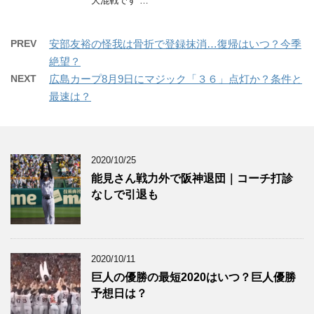
大混戦です …
PREV
安部友裕の怪我は骨折で登録抹消…復帰はいつ？今季
絶望？
NEXT
広島カープ8月9日にマジック「３６」点灯か？条件と
最速は？
2020/10/25
能見さん戦力外で阪神退団｜コーチ打診
なしで引退も
2020/10/11
巨人の優勝の最短2020はいつ？巨人優勝
予想日は？