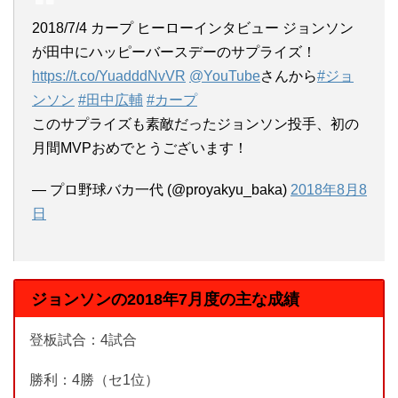
2018/7/4 カープ ヒーローインタビュー ジョンソン
が田中にハッピーバースデーのサプライズ！
https://t.co/YuadddNvVR
@YouTube
さんから
#ジョ
ンソン
#田中広輔
#カープ
このサプライズも素敵だったジョンソン投手、初の
月間MVPおめでとうございます！
— プロ野球バカ一代 (@proyakyu_baka)
2018年8月8
日
ジョンソンの2018年7月度の主な成績
登板試合：4試合
勝利：4勝（セ1位）