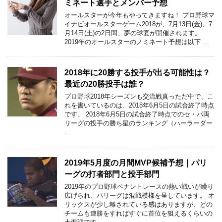
ミネート選手とメンバー予想
オールスターが今年もやってきますね！ プロ野球マ
イナビオールスターゲーム2018が、7月13日(金)、7
月14日(土)の2日間、夢の球宴が開催されます。
2019年のオールスターのノミネート予想は以下 …
2018年に20勝する投手が出る可能性は？
最近の20勝投手は誰？
プロ野球2018年シーズンも交流戦真っただ中で、こ
れを書いているのは、2018年6月5日の試合終了時点
です。 2018年6月5日の試合終了時点でのセ・パ両
リーグの投手の勝ち星のランキング（ハーラーダー
…
2019年5月度の月間MVP候補予想｜パリ
ーグの打者部門と投手部門
2019年のプロ野球ペナントレースの熱い戦いが繰り
広げられ、パリーグは混戦模様を呈しています。 オ
リックスが少し離されている感はありますが、どの
チームも連勝をすればすぐに首位を狙えるくらいの